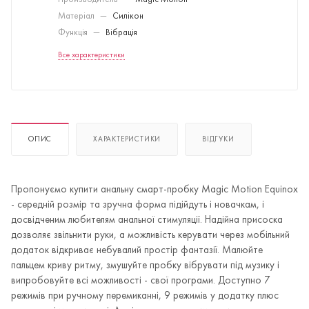
Производитель
—
Magic Motion
Матеріал
—
Силікон
Функція
—
Вібрація
Все характеристики
ОПИС
ХАРАКТЕРИСТИКИ
ВІДГУКИ
Пропонуємо купити анальну смарт-пробку Magic Motion Equinox
- середній розмір та зручна форма підійдуть і новачкам, і
досвідченим любителям анальної стимуляції. Надійна присоска
дозволяє звільнити руки, а можливість керувати через мобільний
додаток відкриває небувалий простір фантазії. Малюйте
пальцем криву ритму, змушуйте пробку вібрувати під музику і
випробовуйте всі можливості - свої програми. Доступно 7
режимів при ручному перемиканні, 9 режимів у додатку плюс