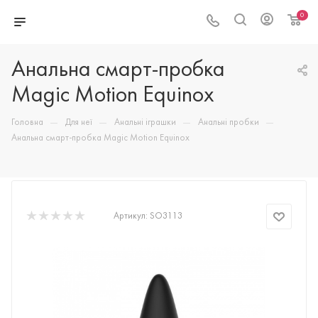
0
Анальна смарт-пробка
Magic Motion Equinox
—
—
—
—
Головна
Для неї
Анальні іграшки
Анальні пробки
Анальна смарт-пробка Magic Motion Equinox
Артикул:
SO3113