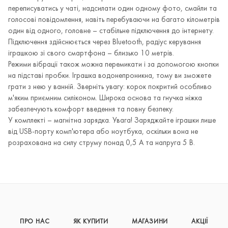
переписуватись у чаті, надсилати один одному фото, смайли та
голосові повідомлення, навіть перебуваючи на багато кілометрів
один від одного, головне – стабільне підключення до інтернету.
Підключення здійснюється через Bluetooth, радіус керування
іграшкою зі свого смартфона – близько 10 метрів.
Режими вібрації також можна перемикати і за допомогою кнопки
на підставі пробки. Іграшка водонепроникна, тому ви зможете
грати з нею у ванній. Зверніть увагу: корок покритий особливо
м'яким приємним силіконом. Широка основа та гнучка ніжка
забезпечують комфорт введення та повну безпеку.
У комплекті – магнітна зарядка. Увага! Заряджайте іграшки лише
від USB-порту комп'ютера або ноутбука, оскільки вона не
розрахована на силу струму понад 0,5 А та напруга 5 В.
ПРО НАС
ЯК КУПИТИ
МАГАЗИНИ
АКЦІЇ