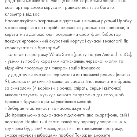
додаткові можливості. Але і це не все: отримавши запрошення,
ваш партнер зможе керувати іграшкою навіть за багато
кілометрів від вас.
Насолоджуйтесь яскравими відчуттями з вільними руками! Пробку
можна закріпити на гладкій поверхні за допомогою присоски, а
керувати за допомогою програми на смартфоні. Вібратор
поєднує ергономічний акуратний корпус і сучасні технології. Як
користуватися вібратором?
- встановіть програму Whats Sense (доступно для Android та iOs);
- увімкніть пробку коротким натисканням червоної кнопки та
відкрийте програму для синхронізації з іграшкою;
- у додатку ви зможете: перемикати встановлені режими (всього
9), малювати ритмічний малюнок самостійно, включати вібрацію
за символами (4 варіанти: зірочка, спіраль, серце і квіточка)
використовувати музику з вашого смартфона для того, щоб
іграшка вібрувала в ритмі улюбленої мелодії;
- Вибирайте активності та насолоджуйтесь!
До іграшки можна одночасно підключити два смартфони, свій і
партнера. Надішліть зі свого телефону партнеру запрошення в
гру через будь-який месенджер, і він, встановивши програму,
зможе керувати вібраціями пробки! Також ви зможете