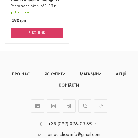
чоловіків Miyoshi Miyagi - PH
Pheromone MAN №2, 15 ml
Достатньо
590
грн
В КОШИК
ПРО НАС
ЯК КУПИТИ
МАГАЗИНИ
АКЦІЇ
КОНТАКТИ
+38 (099) 096-03-99
lamour.shop.info@gmail.com