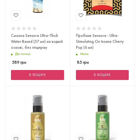
Смазка Sensuva Ultra–Thick
Пробник Sensuva - Ultra-
Water-Based (57 мл) на водній
Stimulating On Insane Cherry
основі, без гліциріну
Pop (6 мл)
Достатньо
Мало
589
грн
85
грн
В КОШИК
В КОШИК