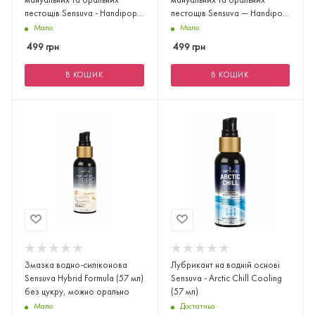
мануальних та оральних
мануальних та оральних
пестощів Sensuva - Handipop
пестощів Sensuva — Handipop
Mango S
Green A
Мало
Мало
499
грн
499
грн
В КОШИК
В КОШИК
Змазка водно-силіконова
Лубрикант на водній основі
Sensuva Hybrid Formula (57 мл)
Sensuva - Arctic Chill Cooling
без цукру, можно орально
(57 мл)
Мало
Достатньо