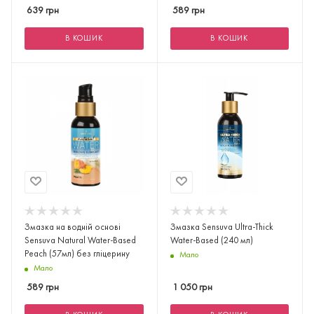
639
грн
589
грн
В КОШИК
В КОШИК
Змазка на водній основі
Змазка Sensuva Ultra-Thick
Sensuva Natural Water-Based
Water-Based (240 мл)
Peach (57мл) без гліцерину
Мало
Мало
589
грн
1 050
грн