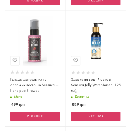
В КОШИК
В КОШИК
Гель для мануальних та
Змазка на водній основі
оральних пестощів Sensuva —
Sensuva Jelly Water-Based (125
Handipop Strawbe
мл),
Мало
Достатньо
499
грн
889
грн
В КОШИК
В КОШИК