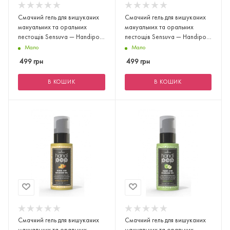
Смачний гель для вишуканих
Смачний гель для вишуканих
мануальних та оральних
мануальних та оральних
пестощів Sensuva — Handipop
пестощів Sensuva — Handipop
Cotton
Blueber
Мало
Мало
499
грн
499
грн
В КОШИК
В КОШИК
Смачний гель для вишуканих
Смачний гель для вишуканих