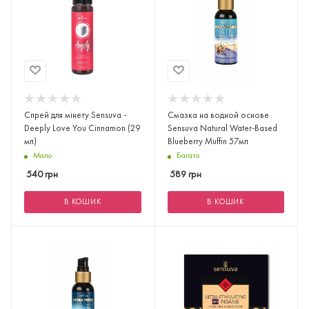
Спрей для мінету Sensuva -
Смазка на водной основе
Deeply Love You Cinnamon (29
Sensuva Natural Water-Based
мл)
Blueberry Muffin 57мл
Мало
Багато
540
грн
589
грн
В КОШИК
В КОШИК