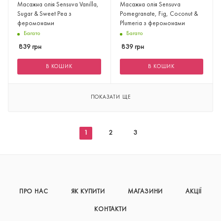
Масажна олія Sensuva Vanilla,
Масажна олія Sensuva
Sugar & Sweet Pea з
Pomegranate, Fig, Coconut &
феромонами
Plumeria з феромонами
Багато
Багато
839
грн
839
грн
В КОШИК
В КОШИК
ПОКАЗАТИ ЩЕ
1
2
3
ПРО НАС
ЯК КУПИТИ
МАГАЗИНИ
АКЦІЇ
КОНТАКТИ