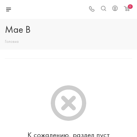
0
Mae B
Головна
К сожалению, раздел пуст