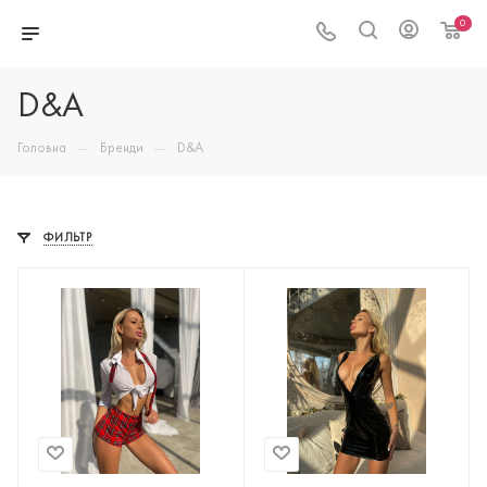
0
D&A
—
—
Головна
Бренди
D&A
ФИЛЬТР