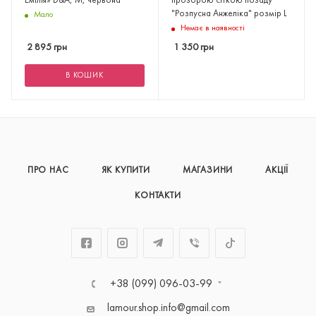
Емілія» D&A, М, червона
прозорою сіткою позаду
"Розпусна Анжеліка" розмір L
Мало
Немає в наявності
2 895
грн
1 350
грн
В КОШИК
ПРО НАС
ЯК КУПИТИ
МАГАЗИНИ
АКЦІЇ
КОНТАКТИ
+38 (099) 096-03-99
lamour.shop.info@gmail.com