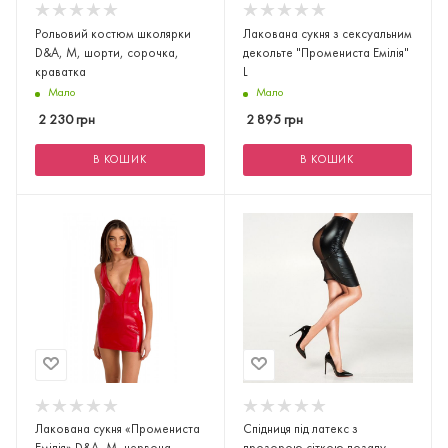
Рольовий костюм школярки
Лакована сукня з сексуальним
D&A, M, шорти, сорочка,
декольте "Промениста Емілія"
краватка
L
Мало
Мало
2 230
грн
2 895
грн
В КОШИК
В КОШИК
Лакована сукня «Промениста
Спідниця під латекс з