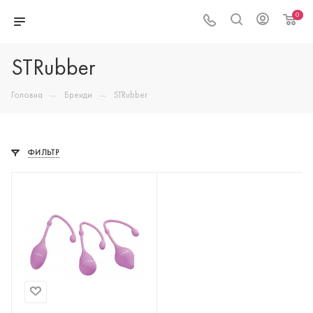
0
STRubber
—
—
Головна
Бренди
STRubber
ФИЛЬТР