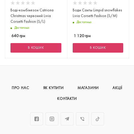
Боді-комбінезон Catriona
Боди Санты Limpid snowflakes
Christmas червоний Livia
Livia Corsetti Fashion (S/M)
Corsetti Fashion (S/L)
Достатньо
Достатньо
640
грн
1 120
грн
В КОШИК
В КОШИК
ПРО НАС
ЯК КУПИТИ
МАГАЗИНИ
АКЦІЇ
КОНТАКТИ