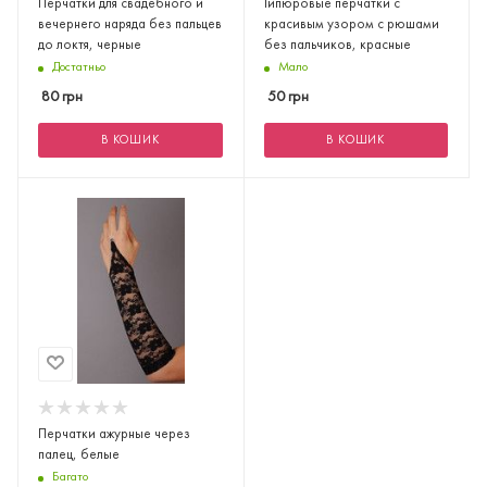
Перчатки для свадебного и
Гипюровые перчатки с
вечернего наряда без пальцев
красивым узором с рюшами
до локтя, черные
без пальчиков, красные
Достатньо
Мало
80
грн
50
грн
В КОШИК
В КОШИК
Перчатки ажурные через
палец, белые
Багато