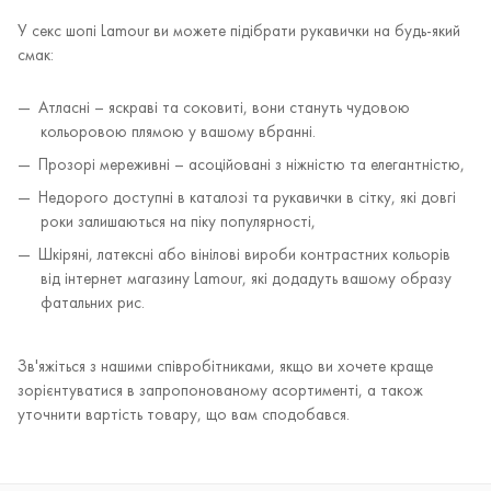
У секс шопі Lamour ви можете підібрати рукавички на будь-який
смак:
Атласні – яскраві та соковиті, вони стануть чудовою
кольоровою плямою у вашому вбранні.
Прозорі мереживні – асоційовані з ніжністю та елегантністю,
Недорого доступні в каталозі та рукавички в сітку, які довгі
роки залишаються на піку популярності,
Шкіряні, латексні або вінілові вироби контрастних кольорів
від інтернет магазину Lamour, які додадуть вашому образу
фатальних рис.
Зв'яжіться з нашими співробітниками, якщо ви хочете краще
зорієнтуватися в запропонованому асортименті, а також
уточнити вартість товару, що вам сподобався.