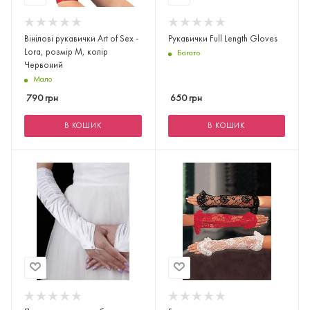
Вінілові рукавички Art of Sex -
Рукавички Full Length Gloves
Lora, розмір M, колір
Багато
Червоний
Мало
790
грн
650
грн
В КОШИК
В КОШИК