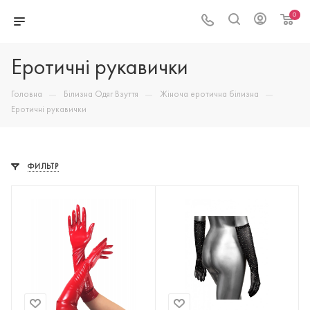
0
Еротичні рукавички
—
—
—
Головна
Білизна Одяг Взуття
Жіноча еротична білизна
Еротичні рукавички
ФИЛЬТР