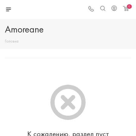
0
Amoreane
Головна
К сожалению, раздел пуст