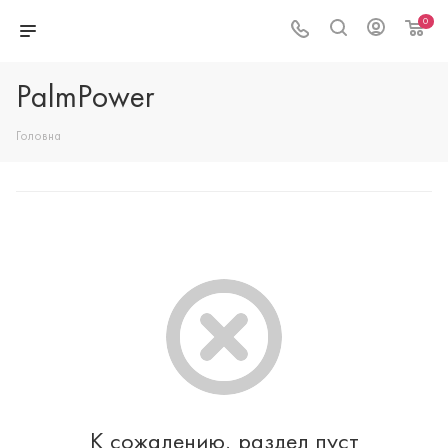
0
PalmPower
Головна
К сожалению, раздел пуст