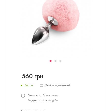
560
грн
Багато
Знайшли дешевше?
Самовивіз - безкоштовно
Відправка протягом доби