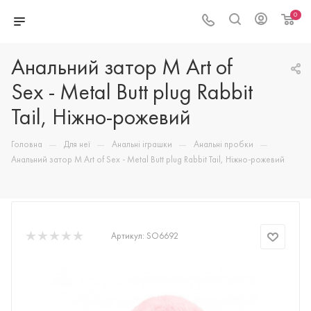
0
Анальний затор М Art of
Sex - Metal Butt plug Rabbit
Tail, Ніжно-рожевий
—
—
—
—
Головна
Для неї
Анальні іграшки
Анальні пробки
Анальний затор М Art of Sex - Metal Butt plug Rabbit Tail, Ніжно-рожевий
Артикул:
SO6692