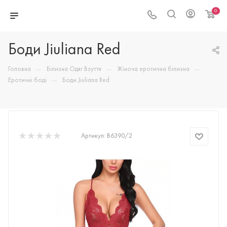
0
Боди Jiuliana Red
—
—
—
Головна
Білизна Одяг Взуття
Жіноча еротична білизна
—
Еротичні боді
Боди Jiuliana Red
Артикул:
B6390/2