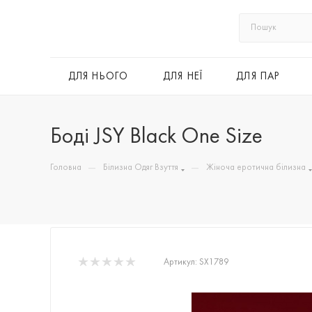
ДЛЯ НЬОГО
ДЛЯ НЕЇ
ДЛЯ ПАР
Боді JSY Black One Size
—
—
Головна
Білизна Одяг Взуття
Жіноча еротична білизна
Артикул:
SX1789