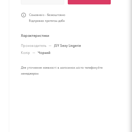
Самовивіз - безкоштовно
Відправка протягом доби
Характеристики
Производитель
—
JSY Sexy Lingerie
Колір
—
Чорний
Для уточнення наявності в магазинах міста телефонуйте
менеджерам