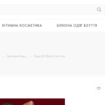
ІНТИМНА КОСМЕТИКА
БІЛИЗНА ОДЯГ ВЗУТТЯ
—
—
Еротичні боді
Боді JSY Black One Size