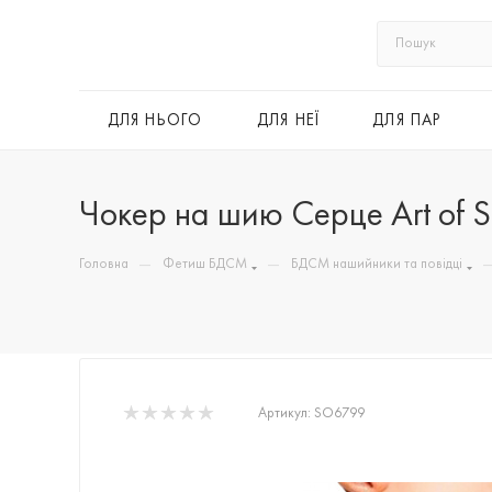
ДЛЯ НЬОГО
ДЛЯ НЕЇ
ДЛЯ ПАР
Чокер на шию Серце Art of Se
—
—
Головна
Фетиш БДСМ
БДСМ нашийники та повідці
Артикул:
SO6799