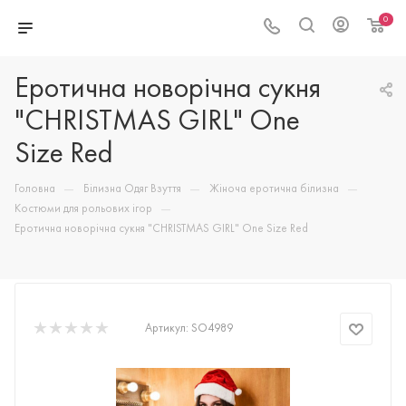
0
Еротична новорічна сукня
"CHRISTMAS GIRL" One
Size Red
—
—
—
Головна
Білизна Одяг Взуття
Жіноча еротична білизна
—
Костюми для рольових ігор
Еротична новорічна сукня "CHRISTMAS GIRL" One Size Red
Артикул:
SO4989