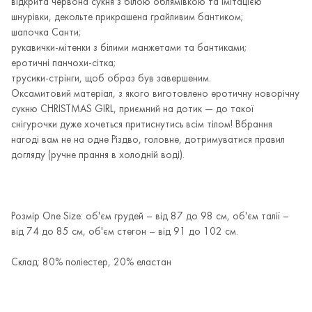
відкрита червона сукня з білою облямівкою та імітацією
шнурівки, декольте прикрашена грайливим бантиком;
шапочка Санти;
рукавички-мітенки з білими манжетами та бантиками;
еротичні панчохи-сітка;
трусики-стрінги, щоб образ був завершеним.
Оксамитовий матеріал, з якого виготовлено еротичну новорічну
сукню CHRISTMAS GIRL, приємний на дотик — до такої
снігурочки дуже хочеться притиснутись всім тілом! Вбрання
нагоді вам не на одне Різдво, головне, дотримуватися правил
догляду (ручне прання в холодній воді).
Розмір One Size: об'єм грудей – від 87 до 98 см, об'єм талії –
від 74 до 85 см, об'єм стегон – від 91 до 102 см.
Склад: 80% поліестер, 20% еластан