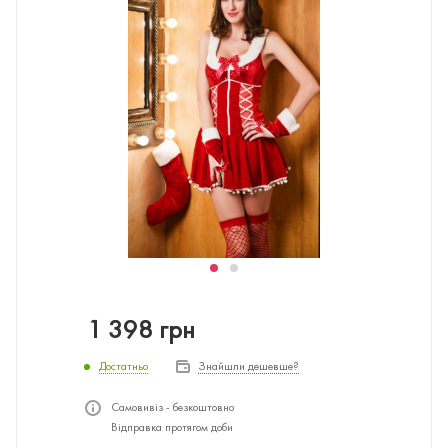
1 398
грн
Достатньо
Знайшли дешевше?
Самовивіз - безкоштовно
Відправка протягом доби