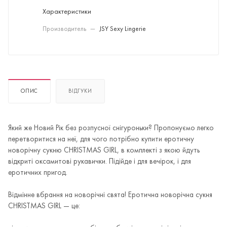
Характеристики
Производитель
—
JSY Sexy Lingerie
ОПИС
ВІДГУКИ
Який же Новий Рік без розпусної снігуроньки? Пропонуємо легко
перетворитися на неї, для чого потрібно купити еротичну
новорічну сукню CHRISTMAS GIRL, в комплекті з якою йдуть
відкриті оксамитові рукавички. Підійде і для вечірок, і для
еротичних пригод.
Відмінне вбрання на новорічні свята! Еротична новорічна сукня
CHRISTMAS GIRL — це: