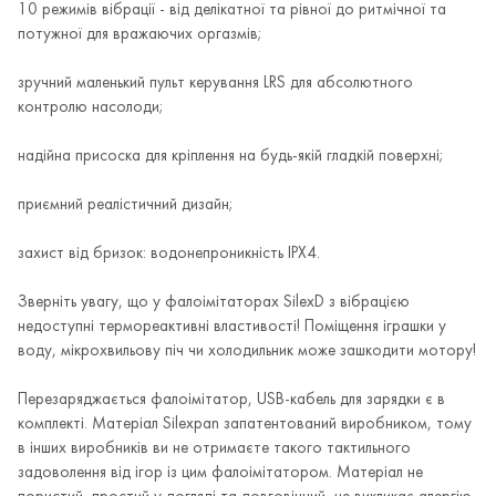
10 режимів вібрації - від делікатної та рівної до ритмічної та
потужної для вражаючих оргазмів;
зручний маленький пульт керування LRS для абсолютного
контролю насолоди;
надійна присоска для кріплення на будь-якій гладкій поверхні;
приємний реалістичний дизайн;
захист від бризок: водонепроникність IPX4.
Зверніть увагу, що у фалоімітаторах SilexD з вібрацією
недоступні термореактивні властивості! Поміщення іграшки у
воду, мікрохвильову піч чи холодильник може зашкодити мотору!
Перезаряджається фалоімітатор, USB-кабель для зарядки є в
комплекті. Матеріал Silexpan запатентований виробником, тому
в інших виробників ви не отримаєте такого тактильного
задоволення від ігор із цим фалоімітатором. Матеріал не