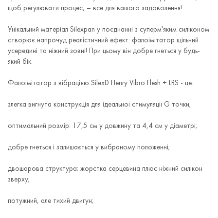
щоб регулювати процес, – все для вашого задоволення!
Унікальний матеріал Silexpan у поєднанні з суперм'яким силіконом
створює напрочуд реалістичний ефект: фалоімітатор щільний
усередині та ніжний зовні! При цьому він добре гнеться у будь-
який бік.
Фалоімітатор з вібрацією SilexD Henry Vibro Flesh + LRS - це:
злегка вигнута конструкція для ідеальної стимуляції G точки;
оптимальний розмір: 17,5 см у довжину та 4,4 см у діаметрі;
добре гнеться і залишається у вибраному положенні;
двошарова структура: жорстка серцевина плюс ніжний силікон
зверху;
потужний, але тихий двигун;