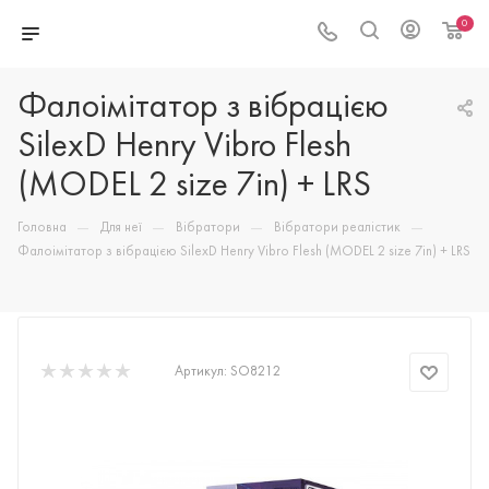
0
Фалоімітатор з вібрацією
SilexD Henry Vibro Flesh
(MODEL 2 size 7in) + LRS
—
—
—
—
Головна
Для неї
Вібратори
Вібратори реалістик
Фалоімітатор з вібрацією SilexD Henry Vibro Flesh (MODEL 2 size 7in) + LRS
Артикул:
SO8212