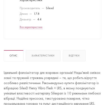
Характеристики
Производитель
—
Silexd
Длина
—
17.8
Диаметр
—
4.4
Все характеристики
ОПИС
ХАРАКТЕРИСТИКИ
ВІДГУКИ
Ідеальний фалоімітатор для яскравих оргазмів! Надм'який силікон
зовні та пружний стрижень усередині – те, що робить відчуття
особливо реалістичними. Рекомендуємо купити фалоімітатор із
вібрацією SilexD Henry Vibro Flesh + LRS, в якому поєднуються
унікальні властивості матеріалу Silexpan із 10 режимами глибокої
вібрації. Надійна присоска, текстурована поверхня, чітко
промальована головка та пульт дистанційного керування LRS,