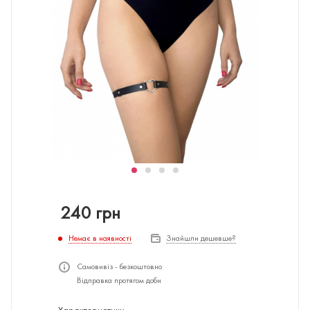
240
грн
Немає в наявності
Знайшли дешевше?
Самовивіз - безкоштовно
Відправка протягом доби