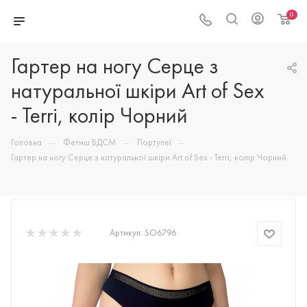
0
Гартер на ногу Серце з
натуральної шкіри Art of Sex
- Terri, колір Чорний
—
—
—
Головна
Фетиш БДСМ
Портупеї
Гартер на ногу Серце з натуральної шкіри Art of Sex - Terri, колір Чорний
Артикул:
SO6796