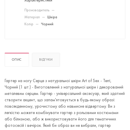
Характеристики
Производитель
—
Матеріал
—
Шкіра
Колір
—
Чорний
ОПИС
ВІДГУКИ
Гартер на ногу Серце з натуральної шкіри Art of Sex - Terri,
Чорний (1 шт.) - Виготовлений з натуральної шкіри і декорований
металевим серцем. Гартер - універсальний аксесуар, який здатний
створити акцент, що запам'ятовується в будь-якому образі:
повсякденному, урочистому або навмисне відвертому. Ви з
легкістю можете комбінувати гартер з рольовими костюмами
або білизною, або ж використовувати його для тематичних
фотосесій і вечірок. Який би образ ви не вибрали, гартер