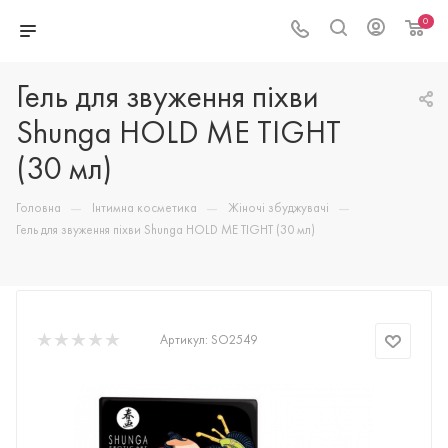
0
Гель для звуження піхви
Shunga HOLD ME TIGHT
(30 мл)
—
—
—
Головна
Інтимна косметика
Жіночі збуджувачі
Гель для звуження піхви Shunga HOLD ME TIGHT (30 мл)
Артикул:
SO2549