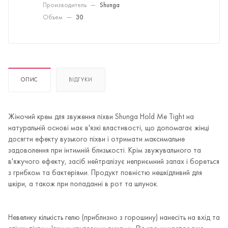
Производитель
—
Shunga
Объем
—
30
ОПИС
ВІДГУКИ
Жіночий крем для звуження піхви Shunga Hold Me Tight на
натуральній основі має в'язкі властивості, що допомагає жінці
досягти ефекту вузького піхви і отримати максимальне
задоволення при інтимній близькості. Крім звужувального та
в'яжучого ефекту, засіб нейтралізує неприємний запах і бореться
з грибком та бактеріями. Продукт повністю нешкідливий для
шкіри, а також при попаданні в рот та шлунок.
Невелику кількість гелю (приблизно з горошину) нанесіть на вхід та