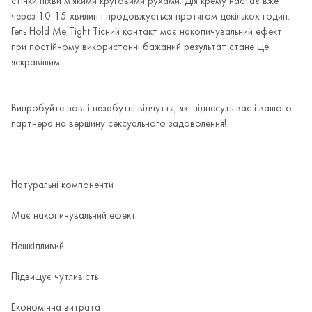
стінки піхви м'якими круговими рухами. Дія крему настає вже
через 10-15 хвилин і продовжується протягом декількох годин.
Гель Hold Me Tight Тісний контакт має накопичувальний ефект:
при постійному використанні бажаний результат стане ще
яскравішим.
Випробуйте нові і незабутні відчуття, які піднесуть вас і вашого
партнера на вершину сексуального задоволення!
Натуральні компоненти
Має накопичувальний ефект
Нешкідливий
Підвищує чутливість
Економічна витрата