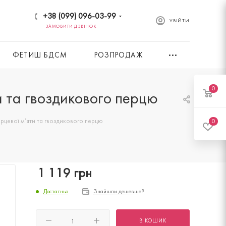
+38 (099) 096-03-99
УВІЙТИ
ЗАМОВИТИ ДЗВІНОК
ФЕТИШ БДСМ
РОЗПРОДАЖ
0
ти та гвоздикового перцю
ерцевої м’яти та гвоздикового перцю
0
1 119
грн
Достатньо
Знайшли дешевше?
В КОШИК