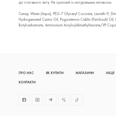
до статевого акту. Не сумісний із натуральним латексом.
Склад: Water (Aqua), PEG-7 Glyceryl Cocoate, Laureth-9, Di
Hydrogenated Castor Oil, Pogostemon Cablin (Patchouli) Oil, 
Butylcarbamate, Ammonium Acryloyldimethyltaurate/VP Copoly
ПРО НАС
ЯК КУПИТИ
МАГАЗИНИ
АКЦІЇ
КОНТАКТИ