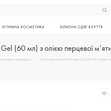
ІНТИМНА КОСМЕТИКА
БІЛИЗНА ОДЯГ ВЗУТТЯ
 Gel (60 мл) з олією перцевої м’я
—
стимулюючі препарати
Пролонгер гель JO Prolonger Gel (60 мл) з олією п