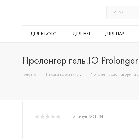
ДЛЯ НЬОГО
ДЛЯ НЕЇ
ДЛЯ ПАР
Пролонгер гель JO Prolonger
—
—
Головна
Інтимна косметика
Чоловічі пролонгатори та 
Артикул:
SO1834