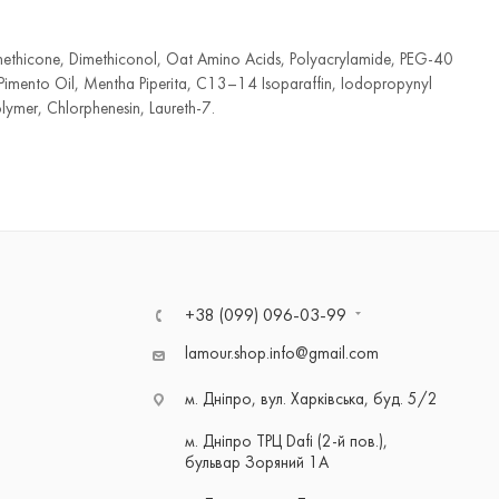
methicone, Dimethiconol, Oat Amino Acids, Polyacrylamide, PEG-40
Pimento Oil, Mentha Piperita, C13–14 Isoparaffin, Iodopropynyl
mer, Chlorphenesin, Laureth-7.
+38 (099) 096-03-99
lamour.shop.info@gmail.com
м. Дніпро, вул. Харківська, буд. 5/2
м. Дніпро ТРЦ Dafi (2-й пов.),
бульвар Зоряний 1А