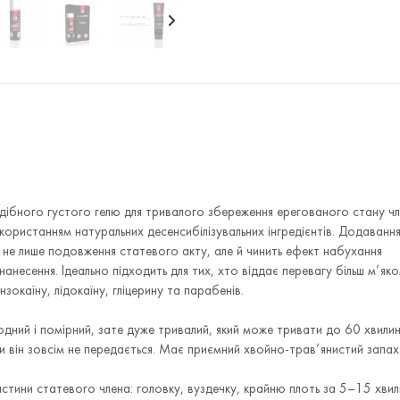
подібного густого гелю для тривалого збереження ерегованого стану чл
икористанням натуральних десенсибілізувальних інгредієнтів. Додавання
 не лише подовження статевого акту, але й чинить ефект набухання
анесення. Ідеально підходить для тих, хто віддає перевагу більш м’як
зокаїну, лідокаїну, гліцерину та парабенів.
одний і помірний, зате дуже тривалий, який може тривати до 60 хвилин
и він зовсім не передається. Має приємний хвойно-трав’янистий запах
 частини статевого члена: головку, вуздечку, крайню плоть за 5–15 хви