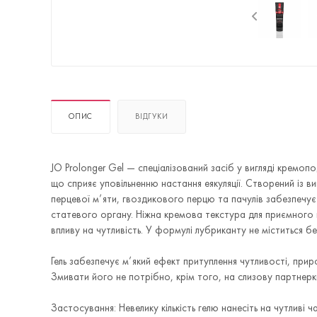
ОПИС
ВІДГУКИ
JO Prolonger Gel — спеціалізований засіб у вигляді кремо
що сприяє уповільненню настання еякуляції. Створений із в
перцевої м’яти, гвоздикового перцю та пачулів забезпечує
статевого органу. Ніжна кремова текстура для приємного н
впливу на чутливість. У формулі лубриканту не міститься бен
Гель забезпечує м’який ефект притуплення чутливості, прир
Змивати його не потрібно, крім того, на слизову партнерк
Застосування: Невелику кількість гелю нанесіть на чутливі