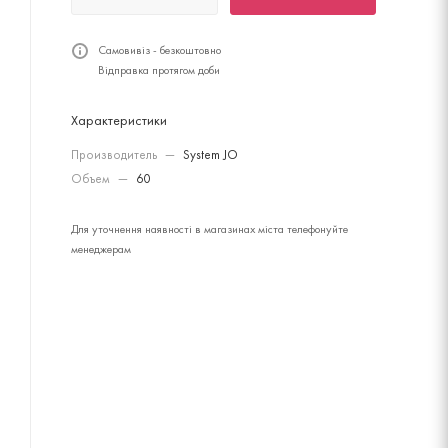
Самовивіз - безкоштовно
Відправка протягом доби
Характеристики
Производитель
—
System JO
Объем
—
60
Для уточнення наявності в магазинах міста телефонуйте
менеджерам