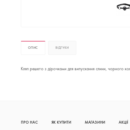
ОПИС
ВІДГУКИ
Кляп решето з дірочками для випускання слини, чорного ко
ПРО НАС
ЯК КУПИТИ
МАГАЗИНИ
АКЦІЇ