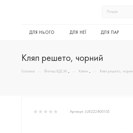
ДЛЯ НЬОГО
ДЛЯ НЕЇ
ДЛЯ ПАР
Кляп решето, чорний
—
—
—
Головна
Фетиш БДСМ
Кляпи
Кляп решето, чорни
Артикул:
LUX222400105