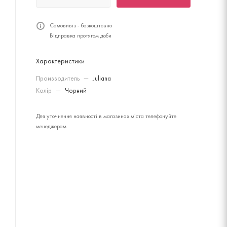
Самовивіз - безкоштовно
Відправка протягом доби
Характеристики
Производитель
—
Juliana
Колір
—
Чорний
Для уточнення наявності в магазинах міста телефонуйте
менеджерам