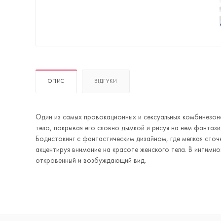
ОПИС
ВІДГУКИ
Один из самых провокационных и сексуальных комбинезоно
тело, покрывая его словно дымкой и рисуя на нем фантази
Бодистокинг с фантастическим дизайном, где мелкая сточк
акцентируя внимание на красоте женского тела. В интимн
откровенный и возбуждающий вид.