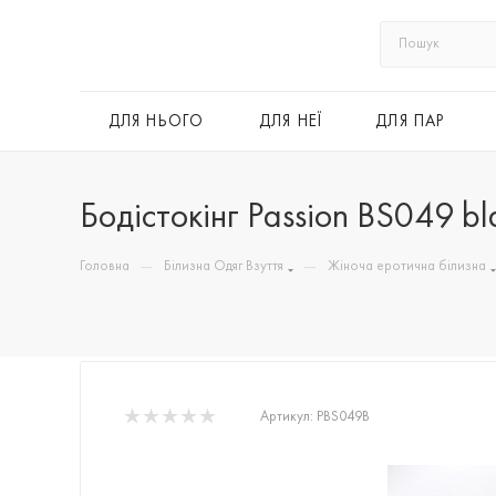
ДЛЯ НЬОГО
ДЛЯ НЕЇ
ДЛЯ ПАР
Бодістокінг Passion BS049 bla
—
—
Головна
Білизна Одяг Взуття
Жіноча еротична білизна
Артикул:
PBS049B