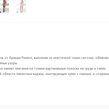
в от бренда Passion, выполнен из эластичной ткани-сеточки, облега
йные узоры.
а меняет плетение на тонкие вертикальные полоски на груди и талии,
ой области пикантные вырезы, имитирующие чулки с пажами, и создаю