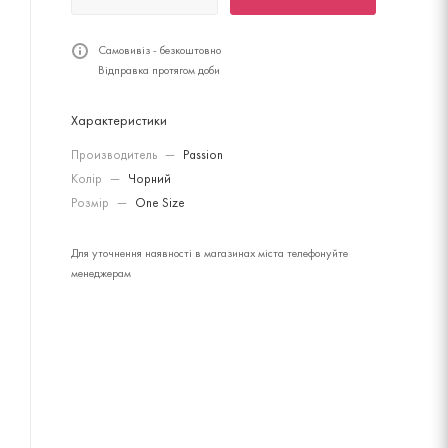
Самовивіз - безкоштовно
Відправка протягом доби
Характеристики
Производитель
—
Passion
Колір
—
Чорний
Розмір
—
One Size
Для уточнення наявності в магазинах міста телефонуйте
менеджерам