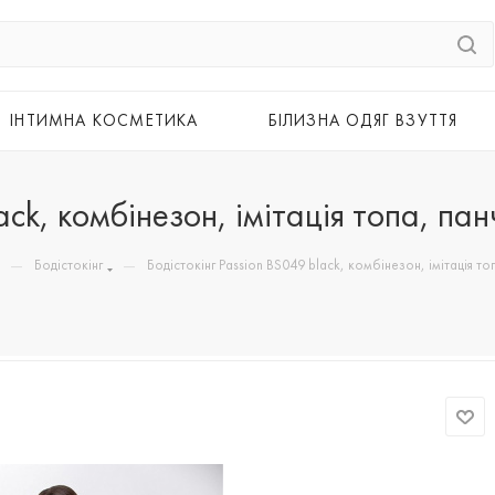
ІНТИМНА КОСМЕТИКА
БІЛИЗНА ОДЯГ ВЗУТТЯ
ck, комбінезон, імітація топа, пан
—
—
Бодістокінг
Бодістокінг Passion BS049 black, комбінезон, імітація то