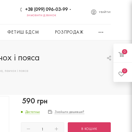
+38 (099) 096-03-99
УВІЙТИ
ЗАМОВИТИ ДЗВІНОК
ФЕТИШ БДСМ
РОЗПРОДАЖ
0
чох і пояса
па, панчох і пояса
0
590
грн
Достатньо
Знайшли дешевше?
В КОШИК