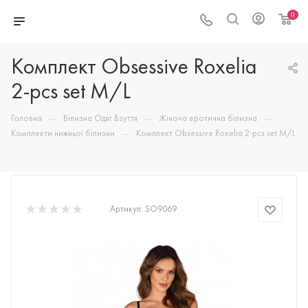
0
Комплект Obsessive Roxelia
2-pcs set M/L
—
—
—
Головна
Білизна Одяг Взуття
Жіноча еротична білизна
—
Комплекти нижньої білизни
Комплект Obsessive Roxelia 2-pcs set M/L
Артикул:
SO9069