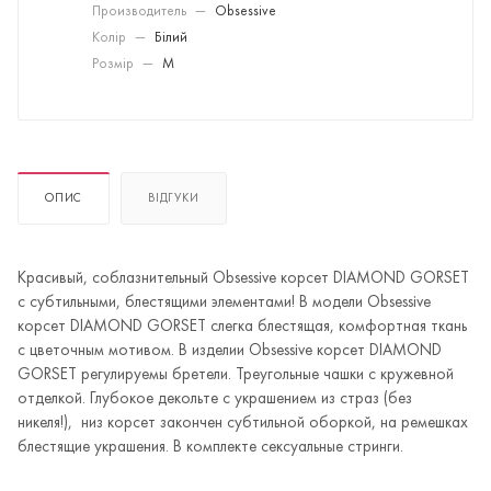
Производитель
—
Obsessive
Колір
—
Білий
Розмір
—
M
ОПИС
ВІДГУКИ
Красивый, соблазнительный Obsessive корсет DIAMOND GORSET
с субтильными, блестящими элементами! В модели Obsessive
корсет DIAMOND GORSET слегка блестящая, комфортная ткань
с цветочным мотивом. В изделии Obsessive корсет DIAMOND
GORSET регулируемы бретели. Треугольные чашки с кружевной
отделкой. Глубокое декольте с украшением из страз (без
никеля!), низ корсет закончен субтильной оборкой, на ремешках
блестящие украшения. В комплекте сексуальные стринги.