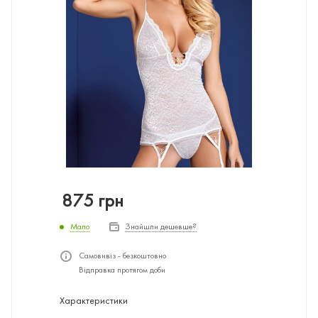
875
грн
Мало
Знайшли дешевше?
Самовивіз - безкоштовно
Відправка протягом доби
Характеристики