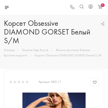
0
Корсет Obsessive
DIAMOND GORSET Белый
S/M
—
—
—
Головна
Білизна Одяг Взуття
Жіноча еротична білизна
—
Еротичні корсети
Корсет Obsessive DIAMOND GORSET Белый S/M
Артикул:
9451/1