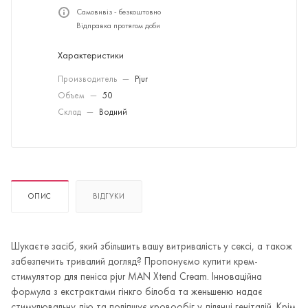
Самовивіз - безкоштовно
Відправка протягом доби
Характеристики
Производитель
—
Pjur
Объем
—
50
Склад
—
Водний
ОПИС
ВІДГУКИ
Шукаєте засіб, який збільшить вашу витривалість у сексі, а також
забезпечить тривалий догляд? Пропонуємо купити крем-
стимулятор для пеніса pjur MAN Xtend Cream. Інноваційна
формула з екстрактами гінкго білоба та женьшеню надає
стимулювальну дію та поліпшує кровообіг у ділянці геніталій. Крім