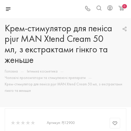
0
Крем-стимулятор для пеніса
pjur MAN Xtend Cream 50
мл, з екстрактами гінкго та
женьше
—
—
Головна
Інтимна косметика
—
Чоловічі пролонгатори та стимулюючі препарати
Крем-стимулятор для пеніса pjur MAN Xtend Cream 50 мл, з екстрактами
гінкго та женьше
Артикул:
PJ12900