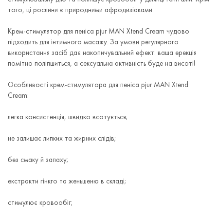
того, ці рослини є природними афродизіаками.
Крем-стимулятор для пеніса pjur MAN Xtend Cream чудово
підходить для інтимного масажу. За умови регулярного
використання засіб дає накопичувальний ефект: ваша ерекція
помітно поліпшиться, а сексуальна активність буде на висоті!
Особливості крем-стимулятора для пеніса pjur MAN Xtend
Cream:
легка консистенція, швидко всотується;
не залишає липких та жирних слідів;
без смаку й запаху;
екстракти гінкго та женьшеню в складі;
стимулює кровообіг;