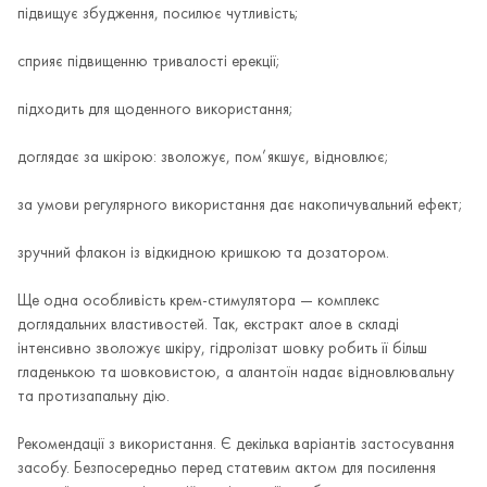
підвищує збудження, посилює чутливість;
сприяє підвищенню тривалості ерекції;
підходить для щоденного використання;
доглядає за шкірою: зволожує, пом’якшує, відновлює;
за умови регулярного використання дає накопичувальний ефект;
зручний флакон із відкидною кришкою та дозатором.
Ще одна особливість крем-стимулятора — комплекс
доглядальних властивостей. Так, екстракт алое в складі
інтенсивно зволожує шкіру, гідролізат шовку робить її більш
гладенькою та шовковистою, а алантоїн надає відновлювальну
та протизапальну дію.
Рекомендації з використання. Є декілька варіантів застосування
засобу. Безпосередньо перед статевим актом для посилення