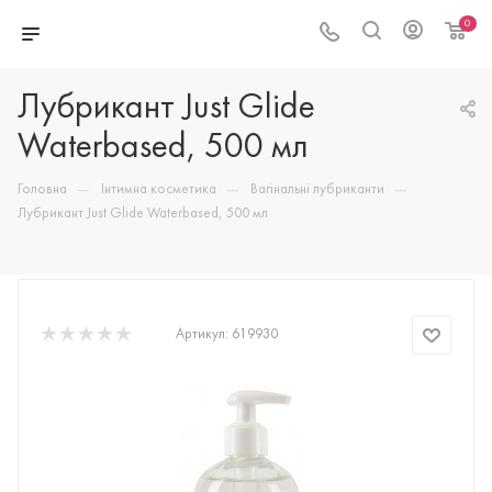
0
Лубрикант Just Glide
Waterbased, 500 мл
—
—
—
Головна
Інтимна косметика
Вагінальні лубриканти
Лубрикант Just Glide Waterbased, 500 мл
Артикул:
619930