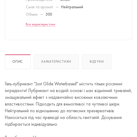
Производитель
—
Orion
Смак та аромат
—
Нейтральний
Объем
—
500
Все характеристики
ОПИС
ХАРАКТЕРИСТИКИ
ВІДГУКИ
Гель-лубрикант "Just Glide Waterbased" містить тільки рослинні
інгредієнти! Лубрикант на водній основі і має відмінний тривалий,
змащувальний ефект з надзвичайно високими ковзаючими
властивостями. Підходить для вимогливої та чутливої шкіри.
Нейтральний по відношенню до латексних презервативів.
Наноситься під час прелюдії на область геніталій. Дозування
підбирається індивідуально.