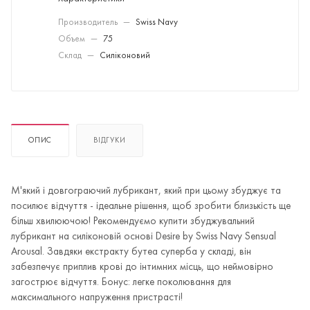
Производитель
—
Swiss Navy
Объем
—
75
Склад
—
Силіконовий
ОПИС
ВІДГУКИ
М'який і довгограючий лубрикант, який при цьому збуджує та
посилює відчуття - ідеальне рішення, щоб зробити близькість ще
більш хвилюючою! Рекомендуємо купити збуджувальний
лубрикант на силіконовій основі Desire by Swiss Navy Sensual
Arousal. Завдяки екстракту бутеа суперба у складі, він
забезпечує приплив крові до інтимних місць, що неймовірно
загострює відчуття. Бонус: легке поколювання для
максимального напруження пристрасті!