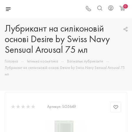
0
Лубрикант на силіконовій
основі Desire by Swiss Navy
Sensual Arousal 75 мл
—
—
—
Головна
Інтимна косметика
Вагінальні лубриканти
Лубрикант на силіконовій основі Desire by Swiss Navy Sensual Arousal 75
мл
Артикул:
SO5649