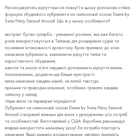
Насолоджуйтесь відчуттями на повну! І в цьому допоможе стійка
формула збудливого лубриканта на силіконовій основі Desire by
Swiss Navy Sensual Arousal. Що ж у ньому особливого?
екстракт бутеа суперба - унікальної рослини, яка вже багато
років використовується в Таїланді для розширення судин та
посилення інтенсивності кровотоку. Кров приливає до зони
нанесення лубриканта, викликаючи відчуття тепла та
наростаючого збудження;
ментол та масло м'яти перцевої доповнюють відчуття легким
поколюванням, додаючи ще більше пристрасті;
легке нанесення завдяки ніжній, не липкій текстурі;
приємне та природне ковзання, особливо тривале завдяки
силікону у складі;
тільки якісні та перевірені інгредієнти!
Лубрикант на силіконовій основі Desire by Swiss Navy Sensual
Arousal створений жінками для жінок з урахуванням усіх потреб
та особливостей. Виготовлений у США. Виробник рекомендує
вперше використати мінімальну дозу! За потреби повторіть
нанесення. Якщо виникло роздратування, негайно припиніть