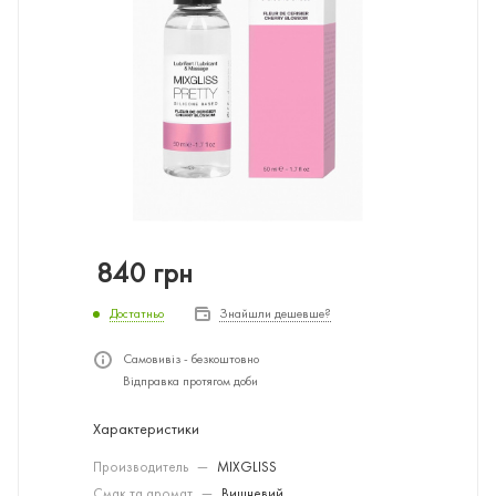
840
грн
Достатньо
Знайшли дешевше?
Самовивіз - безкоштовно
Відправка протягом доби
Характеристики
Производитель
—
MIXGLISS
Смак та аромат
—
Вишневий