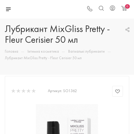
0
Лубрикант MixGliss Pretty -
Fleur Cerisier 50 мл
—
—
—
Головна
Інтимна косметика
Вагінальні лубриканти
Лубрикант MixGliss Pretty - Fleur Cerisier 50 мл
Артикул:
SO1362