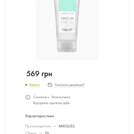
569
грн
Багато
Знайшли дешевше?
Самовивіз - безкоштовно
Відправка протягом доби
Характеристики
Производитель
—
MIXGLISS
Объем
—
70