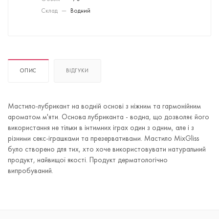
Склад
—
Водний
ОПИС
ВІДГУКИ
Мастило-лубрикант на водній основі з ніжним та гармонійним
ароматом м'яти. Основа лубриканта - водна, що дозволяє його
використання не тільки в інтимних іграх один з одним, але і з
різними секс-іграшками та презервативами. Мастило MixGliss
було створено для тих, хто хоче використовувати натуральний
продукт, найвищої якості. Продукт дерматологічно
випробуваний.