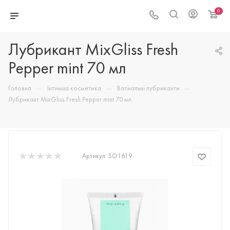
0
Лубрикант MixGliss Fresh
Pepper mint 70 мл
—
—
—
Головна
Інтимна косметика
Вагінальні лубриканти
Лубрикант MixGliss Fresh Pepper mint 70 мл
Артикул:
SO1619