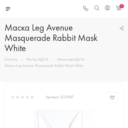
0
Маска Leg Avenue
Masquerade Rabbit Mask
White
—
—
—
Головна
Фетиш БДСМ
Маски для БДСМ
Маска Leg Avenue Masquerade Rabbit Mask White
Артикул:
SO7947