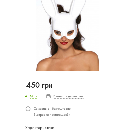
450
грн
Мало
Знайшли дешевше?
Самовивіз - безкоштовно
Відправка протягом доби
Характеристики