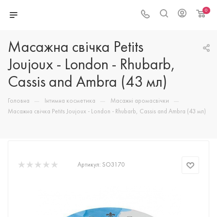
0
Масажна свічка Petits
Joujoux - London - Rhubarb,
Cassis and Ambra (43 мл)
—
—
—
Головна
Інтимна косметика
Масажні аромасвічки
Масажна свічка Petits Joujoux - London - Rhubarb, Cassis and Ambra (43 мл)
Артикул:
SO3170