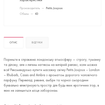
Характеристики
Производитель
—
Petits Joujoux
Объем
—
43
ОПИС
ВІДГУКИ
Пориньте в справжню лондонську атмосферу — строгу, туманну
та ділову, але з легким натяком на вечірній релакс, коли можна
все! Рекомендуємо купити масажну свічку Petits Joujoux – London
– Rhubarb, Cassis and Ambra з ароматом дорогого чоловічого
парфуму. Переклад: ревеня, амбри та чорної смородини
буквально електризують простір для будь-яких еротичних ігор, в
яких не залишиться місця заборонам.