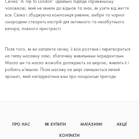
Свічка “A Trip to London” ідеально підійде справжньому
чоловікові, який не звикли до відмов та знає, як узяти від життя
все. Свіжа і збуджуюча композиція ревіння, амбри та чорної
смородини створить настрій для активного та незабутнього
вечора, повного пристрасті.
Після того, як ви запалите свічку, її віск розтане і перетвориться
на теплу масажну олію, збагачену живильними інгредієнтами.
Масло ши та масло жожоба доглядають за шкірою, живлять її і
роблять м'якшою. Після масажу на шкірі залишається легкий
аромат, який нагадуватиме вам про лондонські пригоди.
ПРО НАС
ЯК КУПИТИ
МАГАЗИНИ
АКЦІЇ
КОНТАКТИ