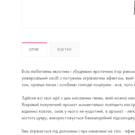
ОПИС
ВІДГУКИ
Всім любителям екзотики і збудливих еротичних ігор рекоме
універсальний засіб з потужним зігріваючим ефектом, який
зон, оральні ласки і особливі солодкі поцілунки - все, чог
Здійсни всі свої мрії з цим масажним гелем, який можна на
Яскравий полуничний аромат моментально поліпшить настрій
відмінно ковзає, смак у нього не нудотний, а аромат - лег
містить цукру, використовується безкалорійний підсолоджу
Гель зігрівається під долонями і при нанесенні на тіло - еф