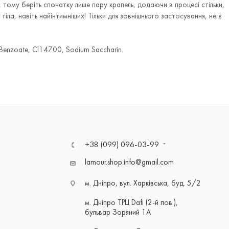
й, тому беріть спочатку лише пару крапель, додаючи в процесі стільки,
тіла, навіть найінтимніших! Тільки для зовнішнього застосування, не є
m Benzoate, Cl14700, Sodium Saccharin.
+38 (099) 096-03-99
lamour.shop.info@gmail.com
м. Дніпро, вул. Харківська, буд. 5/2
м. Дніпро ТРЦ Dafi (2-й пов.),
бульвар Зоряний 1А