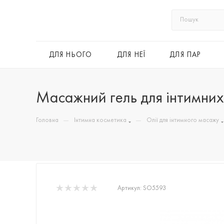
ДЛЯ НЬОГО
ДЛЯ НЕЇ
ДЛЯ ПАР
Масажний гель для інтимних з
—
—
Головна
Інтимна косметика
Олії для інтимного масажу
Артикул:
SO5593