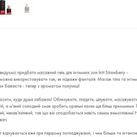
ндуємо придбати масажний гель для інтимних зон Intt Strawberry -
 можна використовувати так, як підкаже фантазія. Масаж тіла та інти
о ви бажаєте - тепер з ароматом полуниці!
носити, куди душа забажає! Облизувати, гладити, цілувати, масажувати
, а м'який солодкий смак зробить оральні ласки ще більш приємними. Г
кий, ненав'язливий, так що він сподобається навіть самим вимогливим! 
вач.
ект відчувається вже при першому погладжуванні, і чим більше та інтенси