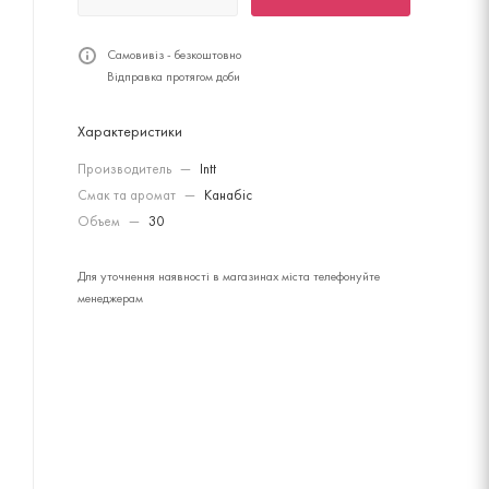
Самовивіз - безкоштовно
Відправка протягом доби
Характеристики
Производитель
—
Intt
Смак та аромат
—
Канабіс
Объем
—
30
Для уточнення наявності в магазинах міста телефонуйте
менеджерам