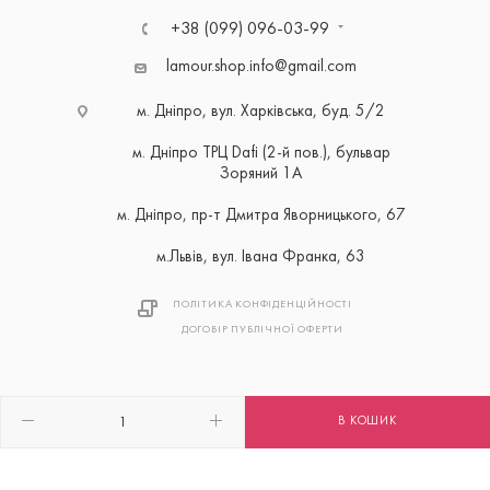
+38 (099) 096-03-99
lamour.shop.info@gmail.com
м. Дніпро, вул. Харківська, буд. 5/2
м. Дніпро ТРЦ Dafi (2-й пов.), бульвар
Зоряний 1А
м. Дніпро, пр-т Дмитра Яворницького, 67
м.Львів, вул. Івана Франка, 63
ПОЛІТИКА КОНФІДЕНЦІЙНОСТІ
ДОГОВІР ПУБЛІЧНОЇ ОФЕРТИ
В КОШИК
2026 © Розроблено з ❤ Maxiweb