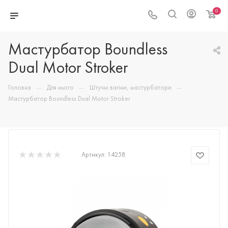
0
Мастурбатор Boundless
Dual Motor Stroker
—
—
—
Головна
Для нього
Штучні вагіни, мастурбатори
Мастурбатор Boundless Dual Motor Stroker
Артикул:
14258