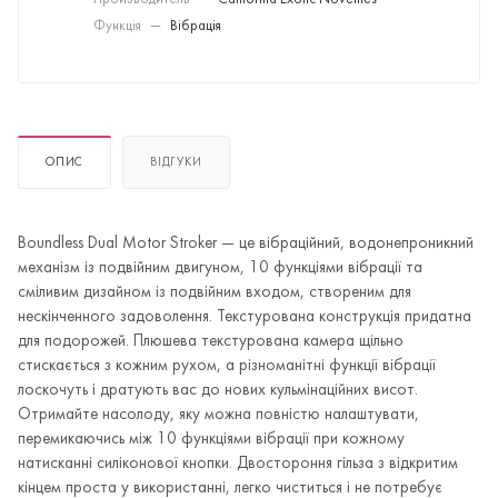
Производитель
—
California Exotic Novelties
Функція
—
Вібрація
ОПИС
ВІДГУКИ
Boundless Dual Motor Stroker — це вібраційний, водонепроникний
механізм із подвійним двигуном, 10 функціями вібрації та
сміливим дизайном із подвійним входом, створеним для
нескінченного задоволення. Текстурована конструкція придатна
для подорожей. Плюшева текстурована камера щільно
стискається з кожним рухом, а різноманітні функції вібрації
лоскочуть і дратують вас до нових кульмінаційних висот.
Отримайте насолоду, яку можна повністю налаштувати,
перемикаючись між 10 функціями вібрації при кожному
натисканні силіконової кнопки. Двостороння гільза з відкритим
кінцем проста у використанні, легко чиститься і не потребує