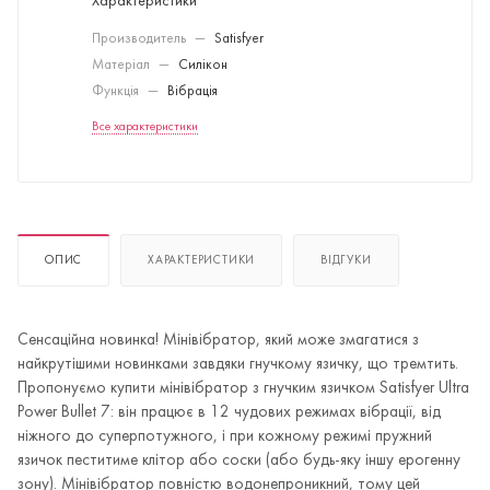
Характеристики
Производитель
—
Satisfyer
Матеріал
—
Силікон
Функція
—
Вібрація
Все характеристики
ОПИС
ХАРАКТЕРИСТИКИ
ВІДГУКИ
Сенсаційна новинка! Мінівібратор, який може змагатися з
найкрутішими новинками завдяки гнучкому язичку, що тремтить.
Пропонуємо купити мінівібратор з гнучким язичком Satisfyer Ultra
Power Bullet 7: він працює в 12 чудових режимах вібрації, від
ніжного до суперпотужного, і при кожному режимі пружний
язичок пеститиме клітор або соски (або будь-яку іншу ерогенну
зону). Мінівібратор повністю водонепроникний, тому цей