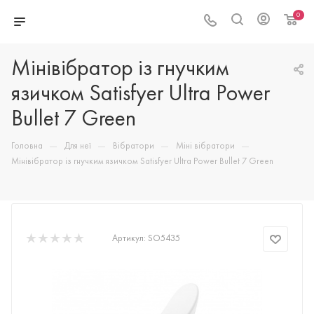
0
Мінівібратор із гнучким
язичком Satisfyer Ultra Power
Bullet 7 Green
—
—
—
—
Головна
Для неї
Вібратори
Міні вібратори
Мінівібратор із гнучким язичком Satisfyer Ultra Power Bullet 7 Green
Артикул:
SO5435