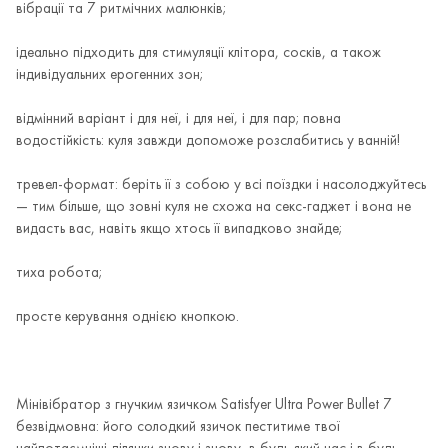
вібрації та 7 ритмічних малюнків;
ідеально підходить для стимуляції клітора, сосків, а також
індивідуальних ерогенних зон;
відмінний варіант і для неї, і для неї, і для пар; повна
водостійкість: куля завжди допоможе розслабитись у ванній!
тревел-формат: беріть її з собою у всі поїздки і насолоджуйтесь
— тим більше, що зовні куля не схожа на секс-гаджет і вона не
видасть вас, навіть якщо хтось її випадково знайде;
тиха робота;
просте керування однією кнопкою.
Мінівібратор з гнучким язичком Satisfyer Ultra Power Bullet 7
безвідмовна: його солодкий язичок пеститиме твої