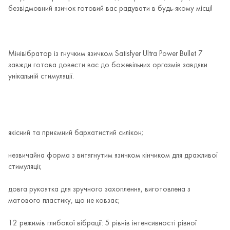
безвідмовний язичок готовий вас радувати в будь-якому місці!
Мінівібратор із гнучким язичком Satisfyer Ultra Power Bullet 7
завжди готова довести вас до божевільних оргазмів завдяки
унікальній стимуляції.
якісний та приємний бархатистий силікон;
незвичайна форма з витягнутим язичком кінчиком для дражливої
стимуляції;
довга рукоятка для зручного захоплення, виготовлена з
матового пластику, що не ковзає;
12 режимів глибокої вібрації: 5 рівнів інтенсивності рівної