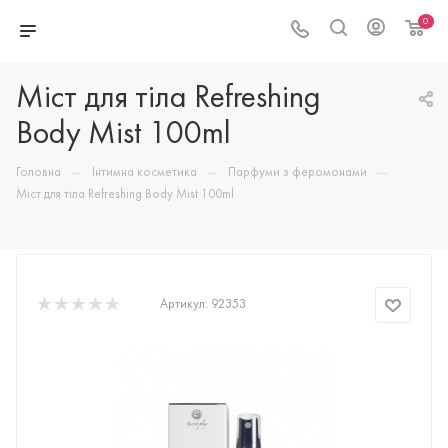
0
Міст для тіла Refreshing
Body Mist 100ml
—
—
—
Головна
Інтимна косметика
Парфуми з феромонами
Міст для тіла Refreshing Body Mist 100ml
Артикул:
92353