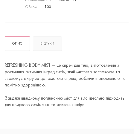
Производитель
—
Secret Play
Объем
—
100
ОПИС
ВІДГУКИ
REFRESHING BODY MIST — це спрей для тіла, виготовлений з
рослинних активних інгредієнтів, який миттєво заспокоює та
зволожує шкіру за допомогою спрею, роблячи її оновленою та
помітно здоровішою.
Завдяки швидкому поглинанню міст для тіла ідеально підходить
для швидкого освіження та живлення шкіри.