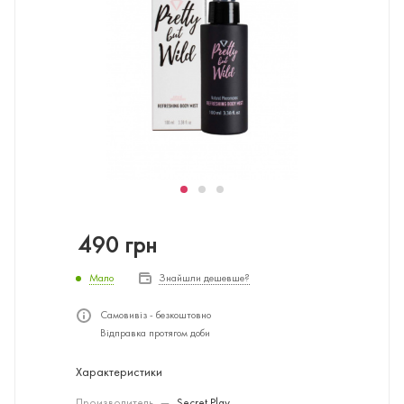
490
грн
Мало
Знайшли дешевше?
Самовивіз - безкоштовно
Відправка протягом доби
Характеристики