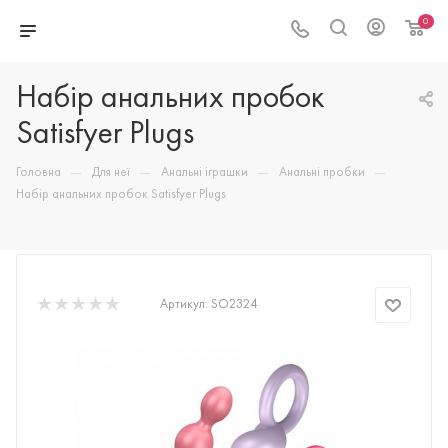
0
Набір анальних пробок
Satisfyer Plugs
—
—
—
—
Головна
Для неї
Анальні іграшки
Анальні пробки
Набір анальних пробок Satisfyer Plugs
Артикул:
SO2324