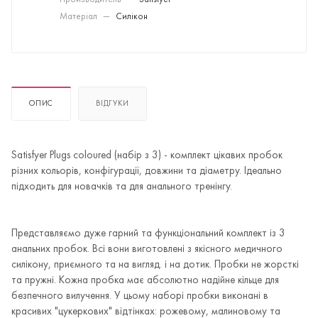
Производитель
—
Satisfyer
Матеріал
—
Силікон
ОПИС
ВІДГУКИ
Satisfyer Plugs coloured (набір з 3) - комплект цікавих пробок
різних кольорів, конфігурації, довжини та діаметру. Ідеально
підходить для новачків та для анального тренінгу.
Представляємо дуже гарний та функціональний комплект із 3
анальних пробок. Всі вони виготовлені з якісного медичного
силікону, приємного та на вигляд. і на дотик. Пробки не жорсткі
та пружні. Кожна пробка має абсолютно надійне кільце для
безпечного вилучення. У цьому наборі пробки виконані в
красивих "цукеркових" відтінках: рожевому, малиновому та