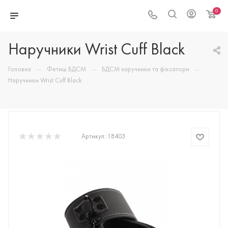
0
Наручники Wrist Cuff Black
—
—
—
Головна
Фетиш БДСМ
БДСМ наручники та фіксатори
Наручники Wrist Cuff Black
Артикул:
18403