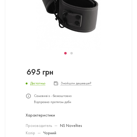
695
грн
Достатньо
Знайшли дешевше?
Самовивіз - безкоштовно
Відправка протягом доби
Характеристики
Производитель
—
NS Novelties
Колір
—
Чорний