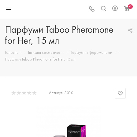
0
Парфуми Taboo Pheromone
for Her, 15 мл
—
—
—
Головна
Інтимна косметика
Парфуми з феромонами
Парфуми Taboo Pheromone for Her, 15 мл
Артикул:
5010