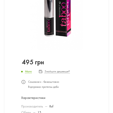
495
грн
Мало
Знайшли дешевше?
Самовивіз - безкоштовно
Відправка протягом доби
Характеристики
Производитель
—
Ruf
Объем
—
15