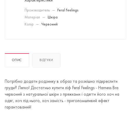
Характеристики
Производитель
—
Feral Feelings
Матеріал
—
Шкіра
Колір
—
Червоний
ОПИС
ВІДГУКИ
Потрібно додати родзинку в образ та розкішно підкреслити
груди? Легко! Достатньо купити ліф Feral Feelings - Harness Bra
червоний з натуральної шкіри з пряжками і одягти його хоч на
одяг, хоч під нього, хоч замість - приголомшливий ефект
гарантований!