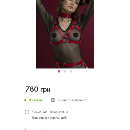
780
грн
Достатньо
Знайшли дешевше?
Самовивіз - безкоштовно
Відправка протягом доби