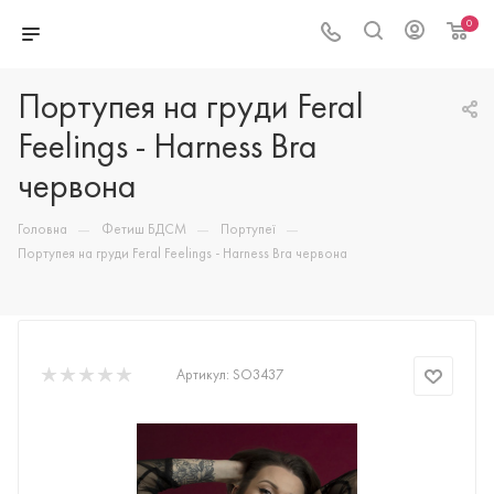
0
Портупея на груди Feral
Feelings - Harness Bra
червона
—
—
—
Головна
Фетиш БДСМ
Портупеї
Портупея на груди Feral Feelings - Harness Bra червона
Артикул:
SO3437