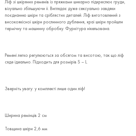
Ліф зі шкіряних ременів із пряжками шикарно підкреслює груди,
візуально збільшуючи її. Виглядає дуже сексуально завдяки
поєднанню шкіри та сріблястих деталей. Ліф виготовлений з
високоякісної шкіри рослинного дублення, краї шкіри пройшли
термічну та машинну обробку. Фурнітура нікельована.
Ремені легко регулюються за обсягом та висотою, так що ліф
сяде ідеально. Підходить для розмірів S – L.
Зверніть увагу: у комплекті лише один ліф!
Ширина ремінців 2 см
Товщина шкіри 2,6 мм