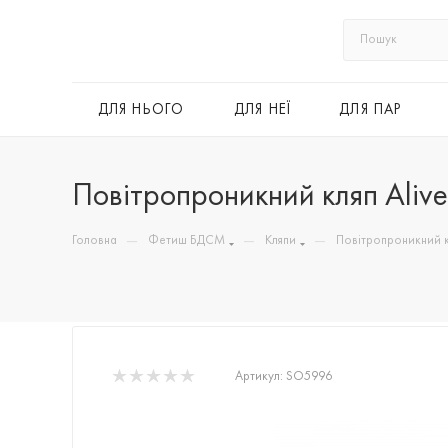
ДЛЯ НЬОГО
ДЛЯ НЕЇ
ДЛЯ ПАР
Повітропроникний кляп Alive 
—
—
—
Головна
Фетиш БДСМ
Кляпи
Повітропроникний кл
Артикул:
SO5996