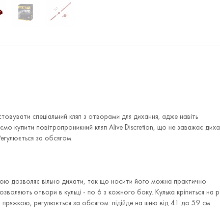
овувати спеціальний кляп з отворами для дихання, адже навіть
мо купити повітропроникний кляп Alive Discretion, що не заважає дих
Регулюється за обсягом.
лькою дозволяє вільно дихати, так що носити його можна практично
озволяють отвори в кульці - по 6 з кожного боку. Кулька кріпиться на р
 із пряжкою, регулюється за обсягом: підійде на шию від 41 до 59 см.