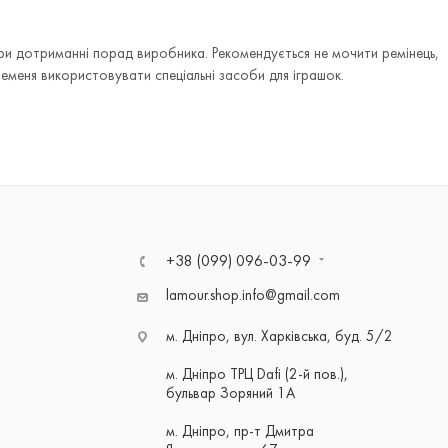
 при дотриманні порад виробника. Рекомендується не мочити ремінець,
ременя використовувати спеціальні засоби для іграшок.
+38 (099) 096-03-99
lamour.shop.info@gmail.com
м. Дніпро, вул. Харківська, буд. 5/2
м. Дніпро ТРЦ Dafi (2-й пов.),
бульвар Зоряний 1А
м. Дніпро, пр-т Дмитра