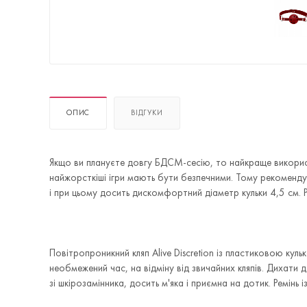
ОПИС
ВІДГУКИ
Якщо ви плануєте довгу БДСМ-сесію, то найкраще використ
найжорсткіші ігри мають бути безпечними. Тому рекомендує
і при цьому досить дискомфортний діаметр кульки 4,5 см. 
Повітропроникний кляп Alive Discretion із пластиковою ку
необмежений час, на відміну від звичайних кляпів. Дихати д
зі шкірозамінника, досить м'яка і приємна на дотик. Ремінь