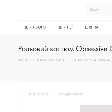
ДЛЯ НЬОГО
ДЛЯ НЕЇ
ДЛЯ ПАР
Рольовий костюм Obsessive 
—
—
Головна
Білизна Одяг Взуття
Жіноча еротична білизна
Артикул:
SO7276