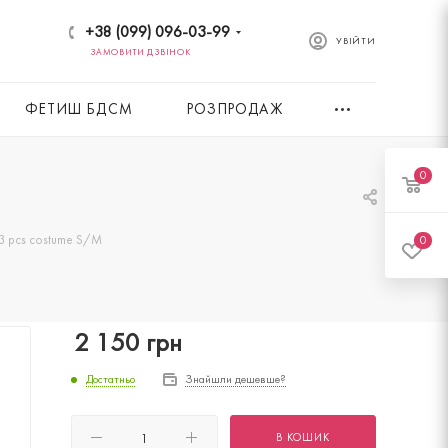
+38 (099) 096-03-99
УВІЙТИ
ЗАМОВИТИ ДЗВІНОК
ФЕТИШ БДСМ
РОЗПРОДАЖ
0
3 pcs costume S/M
0
2 150
грн
Достатньо
Знайшли дешевше?
В КОШИК