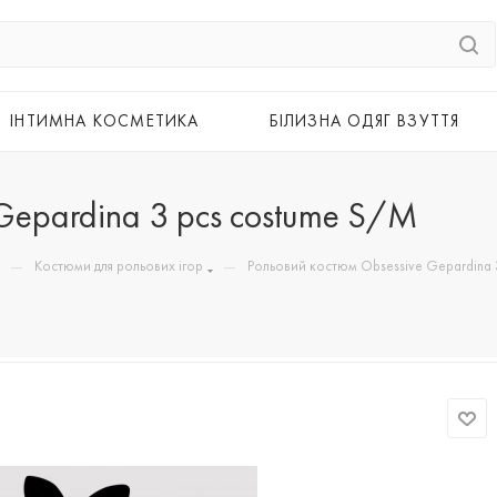
ІНТИМНА КОСМЕТИКА
БІЛИЗНА ОДЯГ ВЗУТТЯ
Gepardina 3 pcs costume S/M
—
—
Костюми для рольових ігор
Рольовий костюм Obsessive Gepardina 