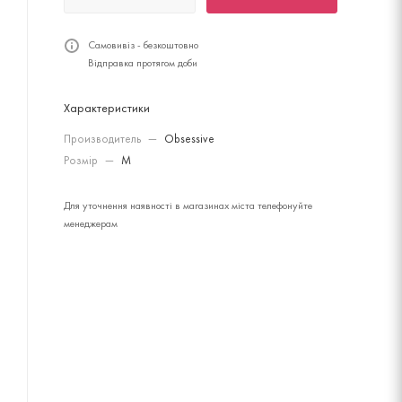
Самовивіз - безкоштовно
Відправка протягом доби
Характеристики
Производитель
—
Obsessive
Розмір
—
M
Для уточнення наявності в магазинах міста телефонуйте
менеджерам