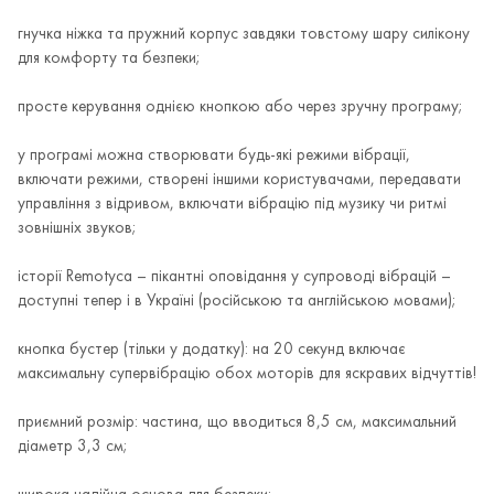
гнучка ніжка та пружний корпус завдяки товстому шару силікону
для комфорту та безпеки;
просте керування однією кнопкою або через зручну програму;
у програмі можна створювати будь-які режими вібрації,
включати режими, створені іншими користувачами, передавати
управління з відривом, включати вібрацію під музику чи ритмі
зовнішніх звуков;
історії Remotyca – пікантні оповідання у супроводі вібрацій –
доступні тепер і в Україні (російською та англійською мовами);
кнопка бустер (тільки у додатку): на 20 секунд включає
максимальну супервібрацію обох моторів для яскравих відчуттів!
приємний розмір: частина, що вводиться 8,5 см, максимальний
діаметр 3,3 см;