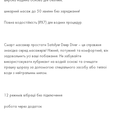
широка надійна основа для безпеки;
шикарний масаж до 50 хвилин без заряджання!
Повна водостійкість (IPX7) для водних процедур.
Смарт масажер простати Satisfyer Deep Diver – це справжня
знахідка серед масажерів! Ніжний, потужний та комфортний, він
задовольнить усі ваші побажання. Не забувайте
використовувати лубрикант на водній основі та очищати
іграшку щоразу за допомогою спеціального засобу або теплої
води з нейтральним милом.
12 режимів вібрації без підключення
робота через додаток