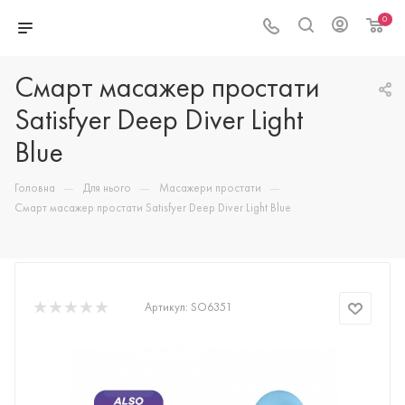
0
Смарт масажер простати
Satisfyer Deep Diver Light
Blue
—
—
—
Головна
Для нього
Масажери простати
Смарт масажер простати Satisfyer Deep Diver Light Blue
Артикул:
SO6351