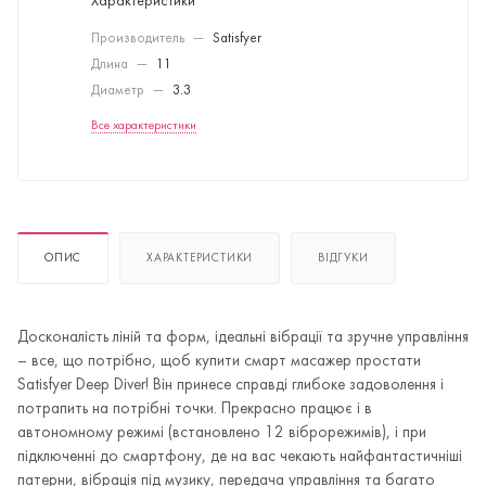
Характеристики
Производитель
—
Satisfyer
Длина
—
11
Диаметр
—
3.3
Все характеристики
ОПИС
ХАРАКТЕРИСТИКИ
ВІДГУКИ
Досконалість ліній та форм, ідеальні вібрації та зручне управління
– все, що потрібно, щоб купити смарт масажер простати
Satisfyer Deep Diver! Він принесе справді глибоке задоволення і
потрапить на потрібні точки. Прекрасно працює і в
автономному режимі (встановлено 12 віброрежимів), і при
підключенні до смартфону, де на вас чекають найфантастичніші
патерни, вібрація під музику, передача управління та багато