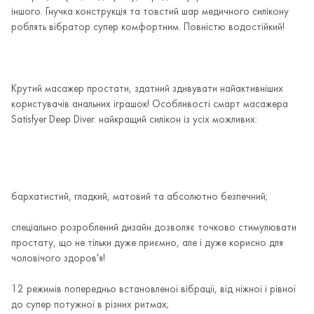
іншого. Гнучка конструкція та товстий шар медичного силікону
роблять вібратор супер комфортним. Повністю водостійкий!
Крутий масажер простати, здатний здивувати найактивніших
користувачів анальних іграшок! Особливості смарт масажера
Satisfyer Deep Diver: найкращий силікон із усіх можливих:
бархатистий, гладкий, матовий та абсолютно безпечний;
спеціально розроблений дизайн дозволяє точково стимулювати
простату, що не тільки дуже приємно, але і дуже корисно для
чоловічого здоров'я!
12 режимів попередньо встановленої вібрації, від ніжної і рівної
до супер потужної в різних ритмах;