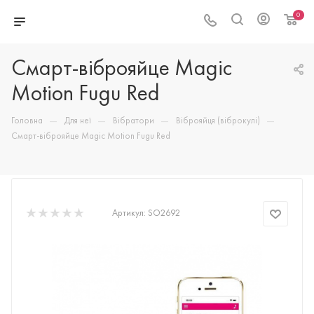
0
Смарт-віброяйце Magic
Motion Fugu Red
—
—
—
—
Головна
Для неї
Вібратори
Віброяйця (віброкулі)
Смарт-віброяйце Magic Motion Fugu Red
Артикул:
SO2692