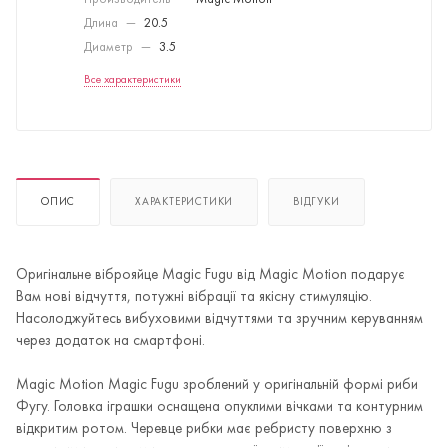
Производитель
—
Magic Motion
Длина
—
20.5
Диаметр
—
3.5
Все характеристики
ОПИС
ХАРАКТЕРИСТИКИ
ВІДГУКИ
Оригінальне віброяйце Magic Fugu від Magic Motion подарує
Вам нові відчуття, потужні вібрації та якісну стимуляцію.
Насолоджуйтесь вибуховими відчуттями та зручним керуванням
через додаток на смартфоні.
Magic Motion Magic Fugu зроблений у оригінальній формі риби
Фугу. Головка іграшки оснащена опуклими вічками та контурним
відкритим ротом. Черевце рибки має ребристу поверхню з