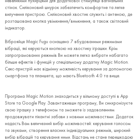
невеликими пухирцями для додаткової стимуляції вагінальних
стінок. Силіконовий шнурок забезпечить комфортне та легке
вилучення пристрою. Силіконовий хвостик служить і антеною, де
розташована кнопка увімкнення/вимкнення, а також світловий
індикатор.
Віброяйце Magic Fugu оснащено 7 вбудованими режимами
вібрації, які керуються кнопкою на хвостику іграшки. Крім
запрограмованих режимів Ви можете легко вибрати набагато
більше ефектів і функцій у спеціальному додатку Magic Motion.
Секс-пристрій має відмінну можливість керування за допомогою
смартфона та планшета, що мають Bluetooth 4.0 та вище.
Програма Magic Motion знаходиться у вільному доступі в App
Store та Google Play. Завантаживши програму, Ви синхронізуєте
свою іграшку з телефоном та зможете із задоволенням
продовжувати пікантні забави з новими можливостями. Додаток
надасть Вам величезний вибір можливостей: керування голосом
та звуками, створення власних індивідуальних режимів, широкий
вибір вібрацій та керування ними. Відстань не стане перешкодою