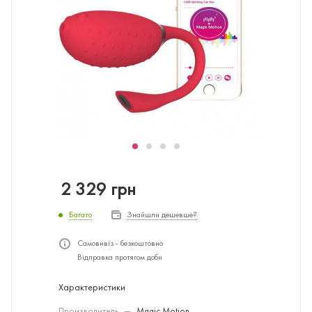
2 329
грн
Багато
Знайшли дешевше?
Самовивіз - безкоштовно
Відправка протягом доби
Характеристики