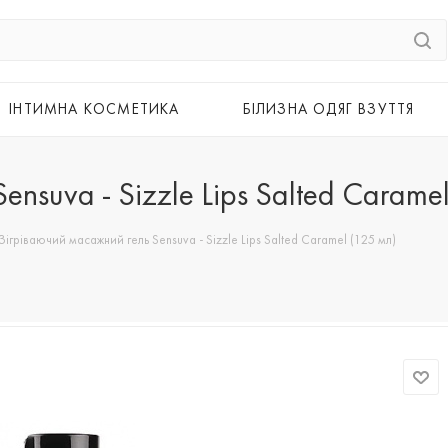
ІНТИМНА КОСМЕТИКА
БІЛИЗНА ОДЯГ ВЗУТТЯ
nsuva - Sizzle Lips Salted Carame
Зігріваючий масажний гель Sensuva - Sizzle Lips Salted Caramel (125 мл)