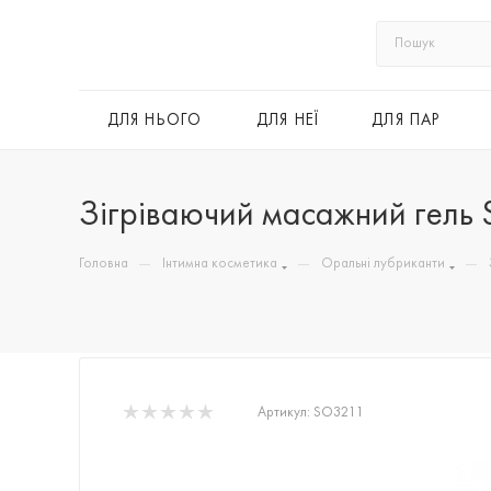
ДЛЯ НЬОГО
ДЛЯ НЕЇ
ДЛЯ ПАР
Зігріваючий масажний гель Se
—
—
—
Головна
Інтимна косметика
Оральні лубриканти
Артикул:
SO3211