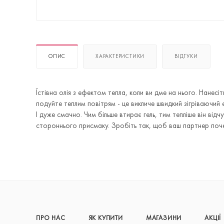
ОПИС
ХАРАКТЕРИСТИКИ
ВІДГУКИ
Їстівна олія з ефектом тепла, коли ви дме на нього. Нанес
подуйте теплим повітрям - це викличе швидкий зігріваючий е
І дуже смачно. Чим більше втирає гель, тим тепліше він відч
стороннього присмаку. Зробіть так, щоб ваш партнер поче
ПРО НАС
ЯК КУПИТИ
МАГАЗИНИ
АКЦІЇ