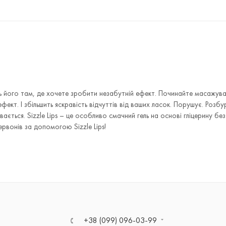
іть його там, де хочете зробити незабутній ефект. Починайте масажува
фект. І збільшить яскравість відчуттів від ваших ласок. Порушує. Розбу
увається. Sizzle Lips – це особливо смачний гель на основі гліцерину без
рвонів за допомогою Sizzle Lips!
+38 (099) 096-03-99