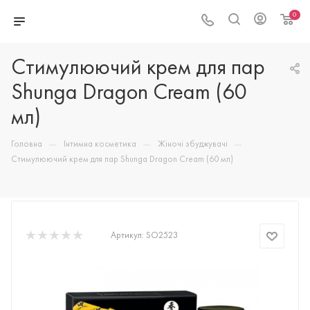
0
Стимулюючий крем для пар
Shunga Dragon Cream (60
мл)
—
—
—
Головна
Інтимна косметика
Жіночі збуджувачі
Стимулюючий крем для пар Shunga Dragon Cream (60 мл)
Артикул:
SO2523