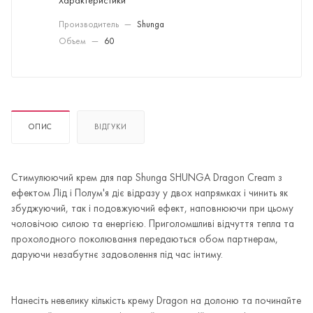
Характеристики
Производитель
—
Shunga
Объем
—
60
ОПИС
ВІДГУКИ
Стимулюючий крем для пар Shunga SHUNGA Dragon Cream з
ефектом Лід і Полум'я діє відразу у двох напрямках і чинить як
збуджуючий, так і подовжуючий ефект, наповнюючи при цьому
чоловічою силою та енергією. Приголомшливі відчуття тепла та
прохолодного поколювання передаються обом партнерам,
даруючи незабутнє задоволення під час інтиму.
Нанесіть невелику кількість крему Dragon на долоню та починайте