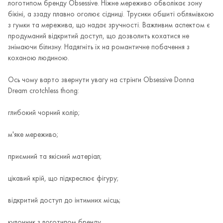
логотипом бренду Obsessive. Ніжне мереживо обволікає зону
бікіні, а ззаду плавно оголює сідниці. Трусики обшиті облямівкою
з гумки та мережива, що надає зручності. Важливим аспектом є
продуманий відкритий доступ, що дозволить кохатися не
знімаючи білизну. Надягніть їх на романтичне побачення з
коханою людиною.
Ось чому варто звернути увагу на стрінги Obsessive Donna
Dream crotchless thong:
глибокий чорний колір;
м'яке мереживо;
приємний та якісний матеріал;
цікавий крій, що підкреслює фігуру;
відкритий доступ до інтимних місць;
кулончик з логотипом бренду.