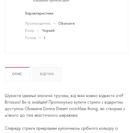
Відправка протягом доби
Характеристики
Производитель
—
Obsessive
Колір
—
Чорний
Розмір
—
L
ОПИС
ВІДГУКИ
Шукаєте ідеальні класичні трусики, від яких важко відвести очі?
Вітаємо! Ви їх знайшли! Пропонуємо купити стрінги з відкритим
доступом Obsessive Donna Dream crotchless thong, які створені з
м'якого до тіла еластичного мережива.
Спереду стрінги прикрашені кулончиком срібного кольору із