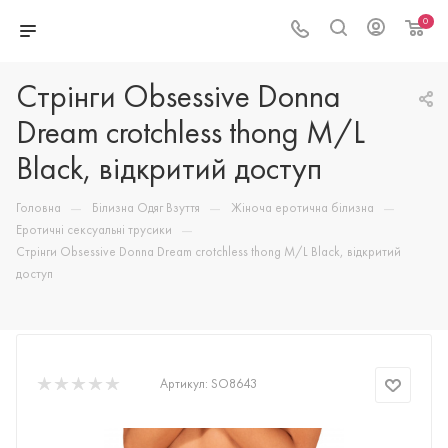
0
Стрінги Obsessive Donna
Dream crotchless thong M/L
Black, відкритий доступ
—
—
—
Головна
Білизна Одяг Взуття
Жіноча еротична білизна
—
Еротичні сексуальні трусики
Стрінги Obsessive Donna Dream crotchless thong M/L Black, відкритий
доступ
Артикул:
SO8643