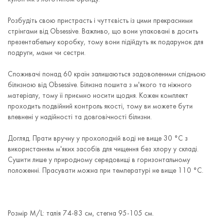
Розбудіть свою пристрасть і чуттєвість із цими прекрасними
стрінгами від Obsessive. Важливо, що вони упаковані в досить
презентабельну коробку, тому вони підійдуть як подарунок для
подруги, мами чи сестри.
Споживачі понад 60 країн залишаються задоволеними спідньою
білизною від Obsessive. Білизна пошита з м'якого та ніжного
матеріалу, тому її приємно носити щодня. Кожен комплект
проходить подвійний контроль якості, тому ви можете бути
впевнені у надійності та довговічності білизни.
Догляд. Прати вручну у прохолодній воді не вище 30 °C з
використанням м'яких засобів для чищення без хлору у складі.
Сушити лише у природному середовищі в горизонтальному
положенні. Прасувати можна при температурі не вище 110 °C.
Розмір M/L: талія 74-83 см, стегна 95-105 см.