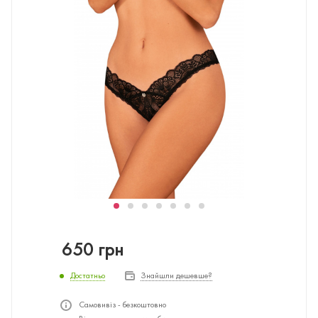
650
грн
Достатньо
Знайшли дешевше?
Самовивіз - безкоштовно