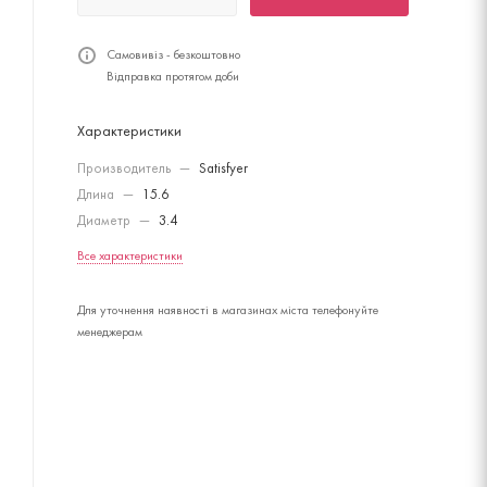
Самовивіз - безкоштовно
Відправка протягом доби
Характеристики
Производитель
—
Satisfyer
Длина
—
15.6
Диаметр
—
3.4
Все характеристики
Для уточнення наявності в магазинах міста телефонуйте
менеджерам