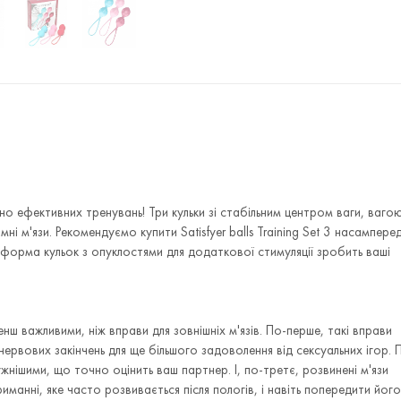
но ефективних тренувань! Три кульки зі стабільним центром ваги, вагою
і м'язи. Рекомендуємо купити Satisfyer balls Training Set 3 насампере
форма кульок з опуклостями для додаткової стимуляції зробить ваші
енш важливими, ніж вправи для зовнішніх м'язів. По-перше, такі вправи
нервових закінчень для ще більшого задоволення від сексуальних ігор. 
ужнішими, що точно оцінить ваш партнер. І, по-третє, розвинені м'язи
нні, яке часто розвивається після пологів, і навіть попередити його