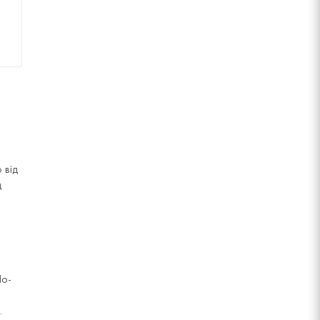
 від
д
По-
.