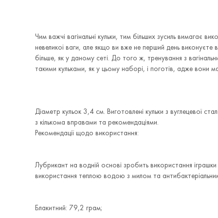
Чим важчі вагінальні кульки, тим більших зусиль вимагає ви
невеликої ваги, але якщо ви вже не перший день виконуєте 
більше, як у даному сеті. До того ж, тренування з вагіналь
такими кульками, як у цьому наборі, і поготів, адже вони м
Діаметр кульок 3,4 см. Виготовлені кульки з вуглецевої ст
з кількома вправами та рекомендаціями.
Рекомендації щодо використання:
Лубрикант на водній основі зробить використання іграшк
використання теплою водою з милом та антибактеріальни
Блакитний: 79,2 грам;