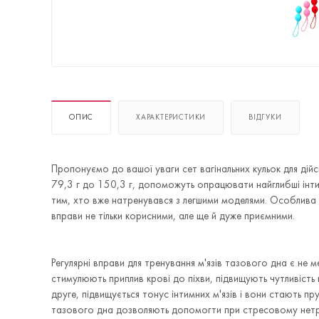
ОПИС
ХАРАКТЕРИСТИКИ
ВІДГУКИ
Пропонуємо до вашої уваги сет вагінальних кульок для дійс
79,3 г до 150,3 г, допоможуть опрацювати найглибші інтимн
тим, хто вже натренувався з легшими моделями. Особлива 
вправи не тільки корисними, але ще й дуже приємними.
Регулярні вправи для тренування м'язів тазового дна є не м
стимулюють приплив крові до піхви, підвищують чутливість 
друге, підвищується тонус інтимних м'язів і вони стають пр
тазового дна дозволяють допомогти при стресовому нетрима