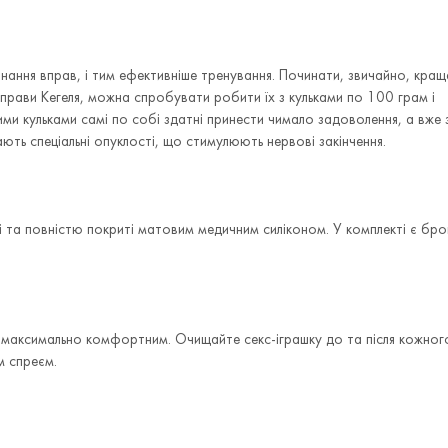
конання вправ, і тим ефективніше тренування. Починати, звичайно, кращ
вправи Кегеля, можна спробувати робити їх з кульками по 100 грам і
ними кульками самі по собі здатні принести чимало задоволення, а вже 
ають спеціальні опуклості, що стимулюють нервові закінчення.
алі та повністю покриті матовим медичним силіконом. У комплекті є бр
и максимально комфортним. Очищайте секс-іграшку до та після кожног
м спреєм.