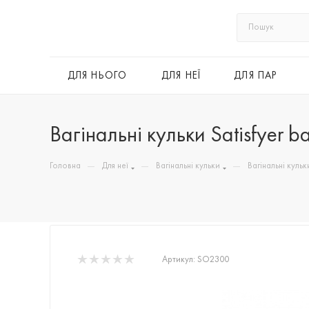
ДЛЯ НЬОГО
ДЛЯ НЕЇ
ДЛЯ ПАР
Вагінальні кульки Satisfyer b
—
—
—
Головна
Для неї
Вагінальні кульки
Вагінальні кульк
Артикул:
SO2300