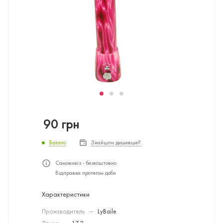
90
грн
Багато
Знайшли дешевше?
Самовивіз - безкоштовно
Відправка протягом доби
Характеристики
Производитель
—
LyBaile