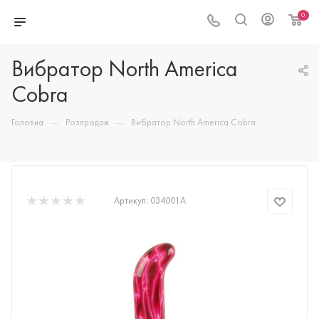
0
Вибратор North America
Cobra
—
—
Головна
Розпродаж
Вибратор North America Cobra
Артикул:
034001A