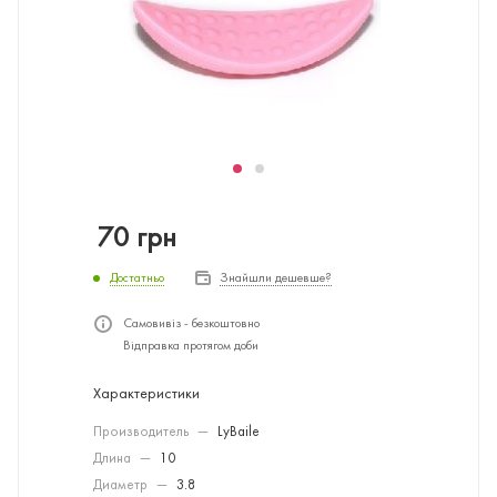
70
грн
Достатньо
Знайшли дешевше?
Самовивіз - безкоштовно
Відправка протягом доби
Характеристики
Производитель
—
LyBaile
Длина
—
10
Диаметр
—
3.8