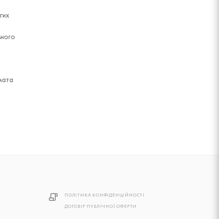
гих
ьного
мата
ПОЛІТИКА КОНФІДЕНЦІЙНОСТІ
ДОГОВІР ПУБЛІЧНОЇ ОФЕРТИ