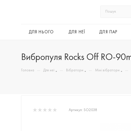
ДЛЯ НЬОГО
ДЛЯ НЕЇ
ДЛЯ ПАР
Вибропуля Rocks Off RO-90mm 
—
—
—
—
Головна
Для неї
Вібратори
Міні вібратори
Артикул:
SO2038