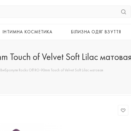
ІНТИМНА КОСМЕТИКА
БІЛИЗНА ОДЯГ ВЗУТТЯ
Touch of Velvet Soft Lilac матова
Вибропуля Rocks Off RO-90mm Touch of Velvet Soft Lilac матовая