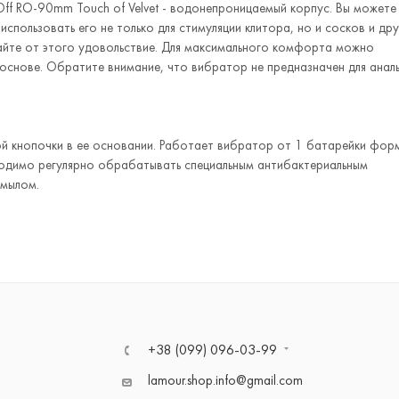
ff RO-90mm Touch of Velvet - водонепроницаемый корпус. Вы можете
использовать его не только для стимуляции клитора, но и сосков и дру
чайте от этого удовольствие. Для максимального комфорта можно
основе. Обратите внимание, что вибратор не предназначен для анал
й кнопочки в ее основании. Работает вибратор от 1 батарейки фор
ходимо регулярно обрабатывать специальным антибактериальным
 мылом.
+38 (099) 096-03-99
lamour.shop.info@gmail.com