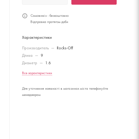
Самовивіз - безкоштовно
Відправка протягом доби
Характеристики
Производитель
—
Rocks-Off
Длина
—
9
Диаметр
—
1.6
Все характеристики
Для уточнення наявності в магазинах міста телефонуйте
менеджерам