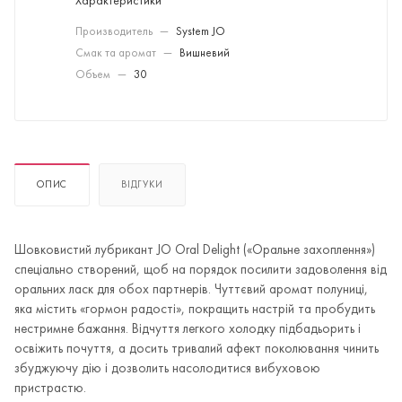
Характеристики
Производитель
—
System JO
Смак та аромат
—
Вишневий
Объем
—
30
ОПИС
ВІДГУКИ
Шовковистий лубрикант JO Oral Delight («Оральне захоплення»)
спеціально створений, щоб на порядок посилити задоволення від
оральних ласк для обох партнерів. Чуттєвий аромат полуниці,
яка містить «гормон радості», покращить настрій та пробудить
нестримне бажання. Відчуття легкого холодку підбадьорить і
освіжить почуття, а досить тривалий афект поколювання чинить
збуджуючу дію і дозволить насолодитися вибуховою
пристрастю.