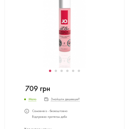
709
грн
Мало
Знайшли дешевше?
Самовивіз - безкоштовно
Відправка протягом доби