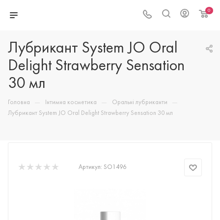
0
Лубрикант System JO Oral
Delight Strawberry Sensation
30 мл
—
—
—
Головна
Інтимна косметика
Оральні лубриканти
Лубрикант System JO Oral Delight Strawberry Sensation 30 мл
Артикул:
SO1496